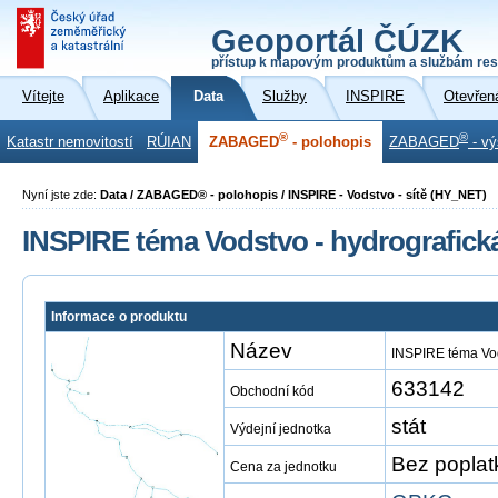
Geoportál ČÚZK
přístup k mapovým produktům a službám res
Vítejte
Aplikace
Data
Služby
INSPIRE
Otevřen
®
®
Katastr nemovitostí
RÚIAN
ZABAGED
- polohopis
ZABAGED
- vý
Nyní jste zde:
Data / ZABAGED® - polohopis / INSPIRE - Vodstvo - sítě (HY_NET)
INSPIRE téma Vodstvo - hydrografick
Informace o produktu
Název
INSPIRE téma Vod
633142
Obchodní kód
stát
Výdejní jednotka
Bez poplat
Cena za jednotku