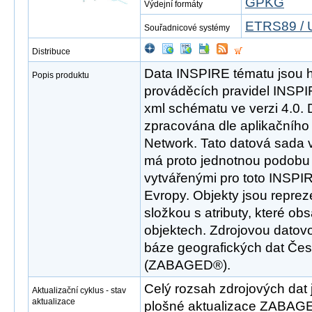
GPKG
Výdejní formáty
ETRS89 / 
Souřadnicové systémy
Distribuce
Data INSPIRE tématu jsou 
Popis produktu
prováděcích pravidel INSP
xml schématu ve verzi 4.0. 
zpracována dle aplikačníh
Network. Tato datová sada 
má proto jednotnou podobu 
vytvářenými pro toto INSPI
Evropy. Objekty jsou repre
složkou s atributy, které ob
objektech. Zdrojovou datov
báze geografických dat Čes
(ZABAGED®).
Celý rozsah zdrojových dat 
Aktualizační cyklus - stav
aktualizace
plošné aktualizace ZABAGE