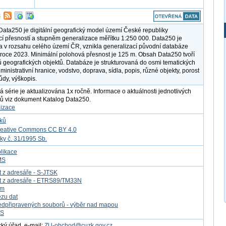
ata250 je digitální geografický model území České republiky
cí přesností a stupněm generalizace měřítku 1:250 000. Data250 je
 v rozsahu celého území ČR, vznikla generalizací původní databáze
roce 2023. Minimální polohová přesnost je 125 m. Obsah Data250 tvoří
ů geografických objektů. Databáze je strukturovaná do osmi tematických
ministrativní hranice, vodstvo, doprava, sídla, popis, různé objekty, porost
ůdy, výškopis.
á série je aktualizována 1x ročně. Informace o aktuálnosti jednotlivých
tů viz dokument Katalog Data250.
lizace
tků
reative Commons CC BY 4.0
ky č. 31/1995 Sb.
likace
MS
t z adresáře - S-JTSK
at z adresáře - ETRS89/TM33N
om
ezu dat
edpřipravených souborů - výběr nad mapou
FS
ý úřad, e-mail:
ZU-obchod@cuzk.gov.cz