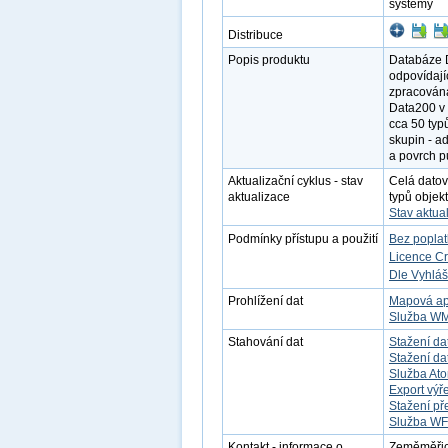
systémy
Distribuce
Popis produktu
Databáze D
odpovídají
zpracována
Data200 v 
cca 50 typ
skupin - ad
a povrch p
Aktualizační cyklus - stav
Celá datov
aktualizace
typů objek
Stav aktua
Podmínky přístupu a použití
Bez popla
Licence C
Dle Vyhláš
Prohlížení dat
Mapová ap
Služba W
Stahování dat
Stažení da
Stažení d
Služba At
Export výř
Stažení př
Služba W
Kontakt - informace o
Zeměměřick