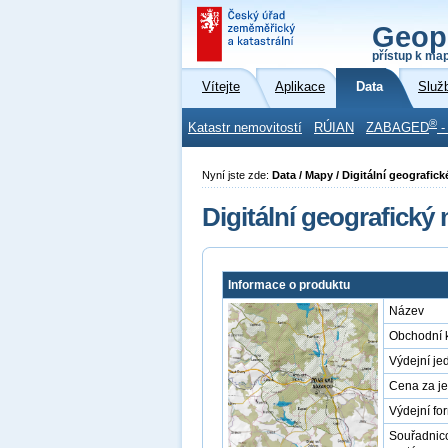
Geop
přístup k ma
Vítejte
Aplikace
Data
Služ
®
Katastr nemovitostí
RÚIAN
ZABAGED
-
Nyní jste zde:
Data / Mapy / Digitální geografi
Digitální geografický
Informace o produktu
Název
Obchodní 
Výdejní je
Cena za j
Výdejní fo
Souřadnic