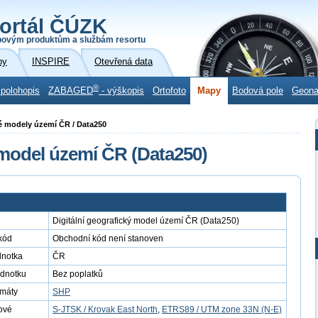
ortál ČÚZK
povým produktům a službám resortu
by
INSPIRE
Otevřená data
®
 polohopis
ZABAGED
- výškopis
Ortofoto
Mapy
Bodová pole
Geon
cké modely území ČR / Data250
 model území ČR (Data250)
Digitální geografický model území ČR (Data250)
kód
Obchodní kód není stanoven
dnotka
ČR
ednotku
Bez poplatků
rmáty
SHP
ové
S-JTSK / Krovak East North
,
ETRS89 / UTM zone 33N (N-E)