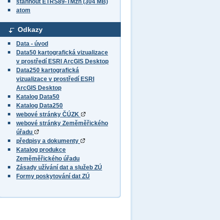
stáhnout ETRS89-TMzn (304 MB)
atom
Odkazy
Data - úvod
Data50 kartografická vizualizace
v prostředí ESRI ArcGIS Desktop
Data250 kartografická
vizualizace v prostředí ESRI
ArcGIS Desktop
Katalog Data50
Katalog Data250
webové stránky ČÚZK
webové stránky Zeměměřického
úřadu
předpisy a dokumenty
Katalog produkce
Zeměměřického úřadu
Zásady užívání dat a služeb ZÚ
Formy poskytování dat ZÚ