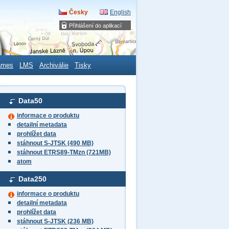
Česky
English
Přihlášení do aplikací
ames
LMS
Archiválie
Tisky
Data50
informace o produktu
detailní metadata
prohlížet data
stáhnout S-JTSK (490 MB)
stáhnout ETRS89-TMzn (721MB)
atom
Data250
informace o produktu
detailní metadata
prohlížet data
stáhnout S-JTSK (236 MB)