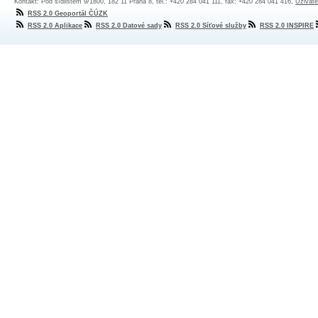
Kontakt: Pod sídlištěm 9/1800, 182 11 Praha 8, tel.: +420 284 041 111, fax: +420 284 041 416,
Uživate
RSS 2.0 Geoportál ČÚZK
RSS 2.0 Aplikace
RSS 2.0 Datové sady
RSS 2.0 Síťové služby
RSS 2.0 INSPIRE