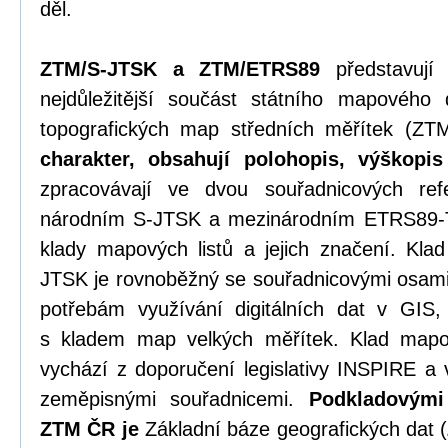
děl.
ZTM/S-JTSK a ZTM/ETRS89
představují 
nejdůležitější součást státního mapového 
topografických map středních měřítek (
charakter
, obsahují polohopis, výškopi
zpracovávají ve dvou souřadnicových re
národním S-JTSK a mezinárodním ETRS89-T
klady mapových listů a jejich značení. Kla
JTSK je rovnoběžný se souřadnicovými osami
potřebám využívání digitálních dat v GIS, 
s kladem map velkých měřítek. Klad map
vychází z doporučení legislativy INSPIRE a
zeměpisnými souřadnicemi.
Podkladovými
ZTM ČR je
Základní báze geografických dat (