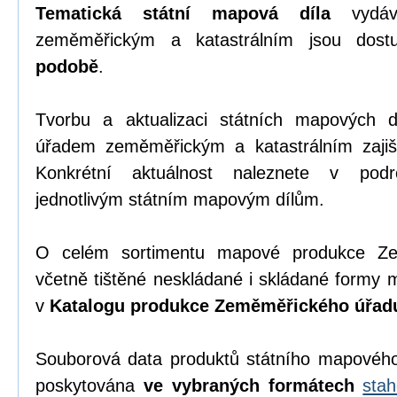
Tematická státní mapová díla
vydáv
zeměměřickým a katastrálním jsou dos
podobě
.
Tvorbu a aktualizaci státních mapových
úřadem zeměměřickým a katastrálním zajiš
Konkrétní aktuálnost naleznete v pod
jednotlivým státním mapovým dílům.
O celém sortimentu mapové produkce Zem
včetně tištěné neskládané i skládané formy 
v
Katalogu produkce Zeměměřického úřad
Souborová data produktů státního mapového 
poskytována
ve vybraných formátech
sta