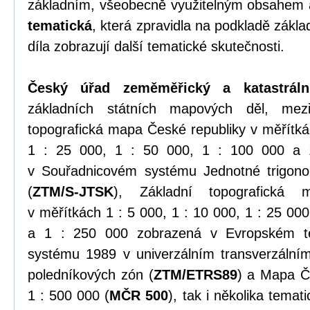
základním, všeobecně využitelným obsahem
tematická
, která zpravidla na podkladě zákl
díla zobrazují další tematické skutečnosti.
Český úřad zeměměřický a katastráln
základních státních mapových děl, mezi
topografická mapa České republiky v měřítkác
1 : 25 000, 1 : 50 000, 1 : 100 000 a 
v Souřadnicovém systému Jednotné trigonome
(
ZTM/S-JTSK
), Základní topografická 
v měřítkách 1 : 5 000, 1 : 10 000, 1 : 25 000
a 1 : 250 000 zobrazená v Evropském te
systému 1989 v univerzálním transverzální
poledníkových zón (
ZTM/ETRS89
) a Mapa Č
1 : 500 000 (
MČR 500
), tak i několika tema