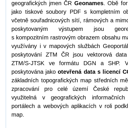
geografických jmen ČR
Geonames
. Obě fo
jako tiskové soubory PDF s kompletním o
včetně souřadnicových sítí, rámových a mim
poskytovaným výstupem jsou georef
s kompozitním rastrovým obrazem obsahu ma
využívány i v mapových službách Geoportál
poskytování ZTM ČR jsou vektorová data 
ZTM/S-JTSK ve formátu DGN a SHP. Vš
poskytována jako
otevřená data s licencí 
základních topografických map středních mě
zpracování pro celé území České republ
využitelná v geografických informačníc
portálech a webových aplikacích v roli pod
map.