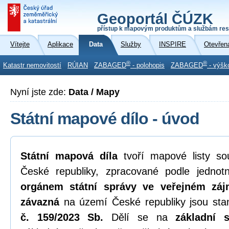
Geoportál ČÚZK
přístup k mapovým produktům a službám res
Vítejte
Aplikace
Data
Služby
INSPIRE
Otevřen
®
®
Katastr nemovitostí
RÚIAN
ZABAGED
- polohopis
ZABAGED
- výšk
Nyní jste zde:
Data / Mapy
Státní mapové dílo - úvod
Státní mapová díla
tvoří mapové listy sou
České republiky, zpracované podle jedno
orgánem státní správy ve veřejném zá
závazná
na území České republiky jsou st
č. 159/2023 Sb.
Dělí se na
základní 