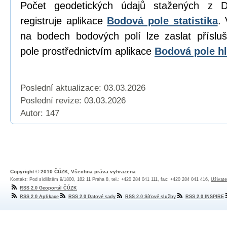
Počet geodetických údajů stažených z D
registruje aplikace
Bodová pole statistika
. 
na bodech bodových polí lze zaslat přísl
pole prostřednictvím aplikace
Bodová pole hl
Poslední aktualizace: 03.03.2026
Poslední revize:
03.03.2026
Autor: 147
Copyright © 2010 ČÚZK, Všechna práva vyhrazena
Kontakt: Pod sídlištěm 9/1800, 182 11 Praha 8, tel.: +420 284 041 111, fax: +420 284 041 416,
Uživate
RSS 2.0 Geoportál ČÚZK
RSS 2.0 Aplikace
RSS 2.0 Datové sady
RSS 2.0 Síťové služby
RSS 2.0 INSPIRE