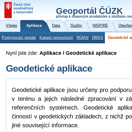
Geoportál ČÚZK
přístup k mapovým produktům a službám res
Vítejte
Aplikace
Data
Služby
INSPIRE
Otevřen
Poskytování geodat
Katastr nemovitostí
RÚIAN
DMVS
Geodetické a
Nyní jste zde:
Aplikace / Geodetické aplikace
Geodetické aplikace
Geodetické aplikace jsou určeny pro podpor
v terénu a jejich následné zpracování v z
referenčních systémech. Geodetické aplik
činností v geodetických základech, z nichž po
jiné související informace.