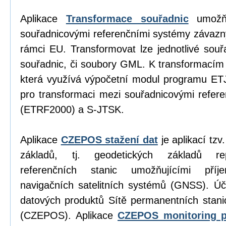
Aplikace
Transformace souřadnic
umožňu
souřadnicovými referenčními systémy závazn
rámci EU. Transformovat lze jednotlivé sou
souřadnic, či soubory GML. K transformacím
která využívá výpočetní modul programu E
pro transformaci mezi souřadnicovými refe
(ETRF2000) a S-JTSK.
Aplikace
CZEPOS stažení dat
je aplikací tz
základů, tj. geodetických základů re
referenčních stanic umožňujícími příj
navigačních satelitních systémů (GNSS). Úč
datových produktů Sítě permanentních stan
(CZEPOS). Aplikace
CZEPOS monitoring p