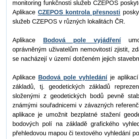
monitoring funkčnosti služeb CZEPOS poskyt
Aplikace
CZEPOS kontrola přesnosti
poskyt
služeb CZEPOS v různých lokalitách ČR.
Aplikace
Bodová pole vyjádření
umož
oprávněným uživatelům nemovitostí zjistit, z
se nacházejí v území dotčeném jejich stavební
Aplikace
Bodová pole vyhledání
je aplikací
základů, tj. geodetických základů repreze
složenými z geodetických bodů pevně stab
známými souřadnicemi v závazných referen
aplikace je umožnit bezplatné stažení geod
bodových polí na základě grafického vyhl
přehledovou mapou či textového vyhledání p