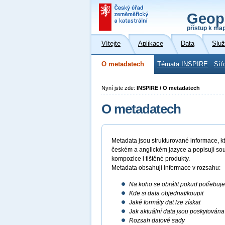
Geop
přístup k ma
Vítejte
Aplikace
Data
Slu
O metadatech
Témata INSPIRE
Síť
Nyní jste zde:
INSPIRE / O metadatech
O metadatech
Metadata jsou strukturované informace, kte
českém a anglickém jazyce a popisují sou
kompozice i tištěné produkty.
Metadata obsahují informace v rozsahu:
Na koho se obrátit pokud potřebuj
Kde si data objednat/koupit
Jaké formáty dat lze získat
Jak aktuální data jsou poskytována
Rozsah datové sady