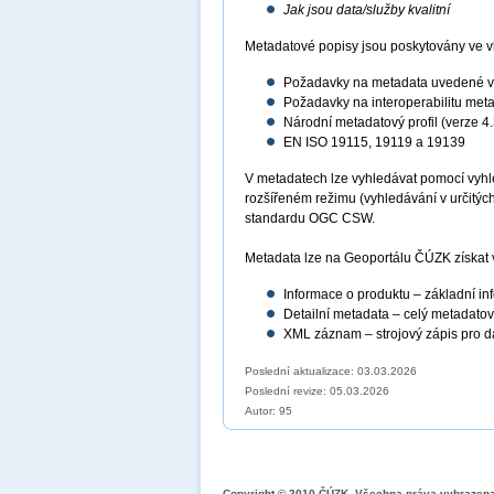
Jak jsou data/služby kvalitní
Metadatové popisy jsou poskytovány ve vla
Požadavky na metadata uvedené v 
Požadavky na interoperabilitu met
Národní metadatový profil (verze 4.
EN ISO 19115, 19119 a 19139
V metadatech lze vyhledávat pomocí vyhle
rozšířeném režimu (vyhledávání v určitýc
standardu OGC CSW.
Metadata lze na Geoportálu ČÚZK získat v
Informace o produktu – základní in
Detailní metadata – celý metadato
XML záznam – strojový zápis pro dal
Poslední aktualizace: 03.03.2026
Poslední revize:
05.03.2026
Autor: 95
Copyright © 2010 ČÚZK, Všechna práva vyhrazen