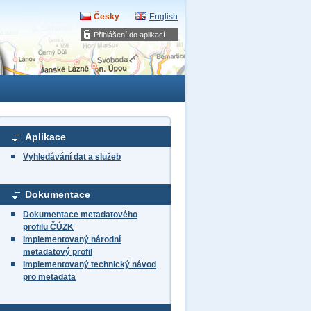
Česky
English
Přihlášení do aplikací
Aplikace
Vyhledávání dat a služeb
Dokumentace
Dokumentace metadatového
profilu ČÚZK
Implementovaný národní
metadatový profil
Implementovaný technický návod
pro metadata