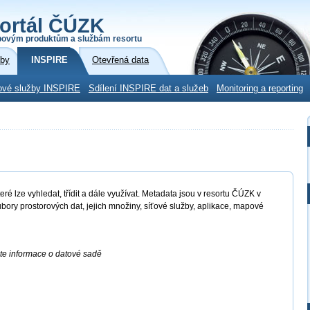
ortál ČÚZK
povým produktům a službám resortu
žby
INSPIRE
Otevřená data
ové služby INSPIRE
Sdílení INSPIRE dat a služeb
Monitoring a reporting
ré lze vyhledat, třídit a dále využívat. Metadata jsou v resortu ČÚZK v
bory prostorových dat, jejich množiny, síťové služby, aplikace, mapové
ete informace o datové sadě