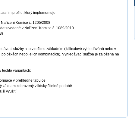
stním profilu, který implementuje:
Nařízení Komise č. 1205/2008
adat uvedené v Nařízení Komise č. 1089/2010
3)
dávací služby a to v režimu základním (fulltextové vyhledávání) nebo v
h položkách nebo jejich kombinacích). Vyhledávací služba je založena na
 těchto variantách:
formace v přehledné tabulce
vý záznam zobrazený v lidsky čitelné podobě
ší využití
a