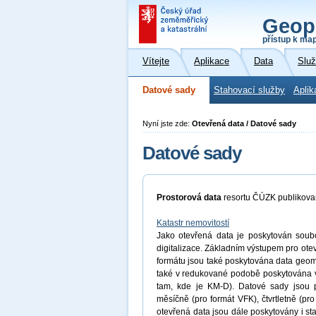
Geop
přístup k ma
Vítejte
Aplikace
Data
Slu
Datové sady
Stahovací služby
Aplik
Nyní jste zde:
Otevřená data / Datové sady
Datové sady
Prostorová data
resortu ČÚZK publikov
Katastr nemovitostí
Jako otevřená data je poskytován soubor
digitalizace. Základním výstupem pro ot
formátu jsou také poskytována data geome
také v redukované podobě poskytována 
tam, kde je KM-D). Datové sady jsou p
měsíčně (pro formát VFK), čtvrtletně (p
otevřená data jsou dále poskytovány i st