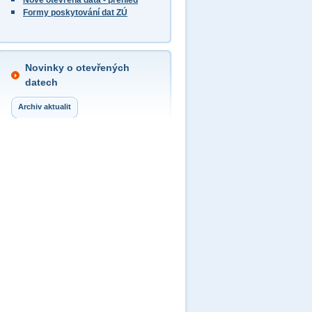
Nově otevřená data - přehled
Formy poskytování dat ZÚ
Novinky o otevřených
datech
Archiv aktualit