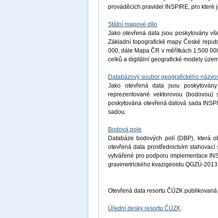
prováděcích pravidel INSPIRE, pro které j
Státní mapové dílo
Jako otevřená data jsou poskytovány vše
Základní topografické mapy České republ
000, dále Mapa ČR v měřítkách 1:500 000
celků a digitální geografické modely úz
Databázový soubor geografického názvos
Jako otevřená data jsou poskytovány
reprezentované vektorovou (bodovou) s
poskytována otevřená datová sada INSP
sadou.
Bodová pole
Databáze bodových polí (DBP), která o
otevřená data prostřednictvím stahovac
vytvářené pro podporu implementace INS
gravimetrického kvazigeoidu QGZÚ-2013
Otevřená data resortu ČÚZK publikovaná
Úřední desky resortu ČÚZK
.