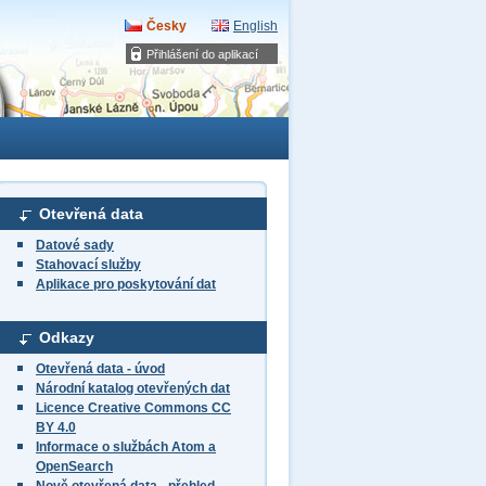
Česky
English
Přihlášení do aplikací
Otevřená data
Datové sady
Stahovací služby
Aplikace pro poskytování dat
Odkazy
Otevřená data - úvod
Národní katalog otevřených dat
Licence Creative Commons CC
BY 4.0
Informace o službách Atom a
OpenSearch