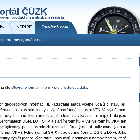
ortál ČÚZK
povým produktům a službám resortu
žby
INSPIRE
Otevřená data
ace pro poskytování dat
aná dle
Otevřené formální normy pro prostorová data
.
 geodetických informací, tj. katastrální mapa včetně údajů o stavu její
evřená data katastrální mapy je výměnný formát katastru VFK. Ve výměnném
trických plánů, která představují budoucí stav katastrální mapy. Data jsou
ve formátech DGN, DXF, SHP a starším formátu VKM (ve formátu VKM jen
oskytovány po katastrálních územích. Data jsou aktualizována jednou
ro formát VKM), týdně (formát SHP) nebo denně (formát DGN a DXF). Jako
atistiky výměr jednotlivých druhů pozemků, podklady k nemovitostem, které