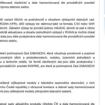
ifikované vlastnictví a data harmonizovaná dle prováděcích pravidel
drojovou datovou sadou.
ě variant lišících se podrobností a obsahem výstupních datových sad.
ÚIAN (VFR), dílčí výstupy lze stáhnout také ve formátu CSV nebo SHP.
obcích. Základní výstup se provádí jednou měsíčně, denně se pak k němu
odicitě aktualizace a obsahu jednotlivých výstupů z RÚIAN je možné získat
 data jsou dále poskytována data harmonizovaná dle prováděcích pravidel
atovou sadou.
letní polohopisná část ZABAGED®, která obsahuje prostorové a popisné
ozvodných sítích a produktovodech, vodstvu, územních jednotkách a
 a terénním reliéfu. Ve formě otevřených dat jsou dále poskytovány i
prováděcích pravidel INSPIRE, pro které je polohopisná část ZABAGED®
veškeré výškopisné modely z leteckého laserového skenování, z nich
vrchu České republiky z obrazové korelace a datové sady harmonizované
teré jsou výškopisné modely zdrojovými datovými sadami.
atové sady aktuálního produktu Ortofoto ČR a data harmonizovaná dle