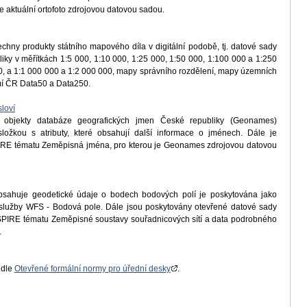
e aktuální ortofoto zdrojovou datovou sadou.
chny produkty státního mapového díla v digitální podobě, tj. datové sady
iky v měřítkách 1:5 000, 1:10 000, 1:25 000, 1:50 000, 1:100 000 a 1:250
, a 1:1 000 000 a 1:2 000 000, mapy správního rozdělení, mapy územních
emí ČR Data50 a Data250.
loví
 objekty databáze geografických jmen České republiky (Geonames)
ložkou s atributy, které obsahují další informace o jménech. Dále je
IRE tématu Zeměpisná jména, pro kterou je Geonames zdrojovou datovou
bsahuje geodetické údaje o bodech bodových polí je poskytována jako
í služby WFS - Bodová pole. Dále jsou poskytovány otevřené datové sady
PIRE tématu Zeměpisné soustavy souřadnicových sítí a data podrobného
.
 dle
Otevřené formální normy pro úřední desky
.