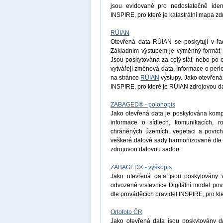
jsou evidované pro nedostatečně ident
INSPIRE, pro které je katastrální mapa z
RÚIAN
Otevřená data RÚIAN se poskytují v řad
Základním výstupem je výměnný formát R
Jsou poskytována za celý stát, nebo po 
vytvářejí změnová data. Informace o peri
na stránce
RÚIAN
výstupy. Jako otevřená
INSPIRE, pro které je RÚIAN zdrojovou d
ZABAGED® - polohopis
Jako otevřená data je poskytována komp
informace o sídlech, komunikacích, r
chráněných územích, vegetaci a povrchu
veškeré datové sady harmonizované dle 
zdrojovou datovou sadou.
ZABAGED® - výškopis
Jako otevřená data jsou poskytovány 
odvozené vrstevnice Digitální model po
dle prováděcích pravidel INSPIRE, pro k
Ortofoto ČR
Jako otevřená data jsou poskytovány d