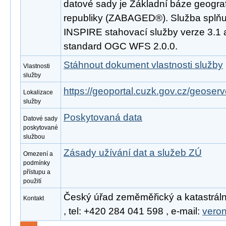
datové sady je Základní báze geogra
republiky (ZABAGED®). Služba splňu
INSPIRE stahovací služby verze 3.1 
standard OGC WFS 2.0.0.
Stáhnout dokument vlastnosti služby
Vlastnosti
služby
https://geoportal.cuzk.gov.cz/geoserv
Lokalizace
služby
Poskytovaná data
Datové sady
poskytované
službou
Zásady užívání dat a služeb ZÚ
Omezení a
podmínky
přístupu a
použití
Český úřad zeměměřický a katastráln
Kontakt
, tel: +420 284 041 598 , e-mail:
vero