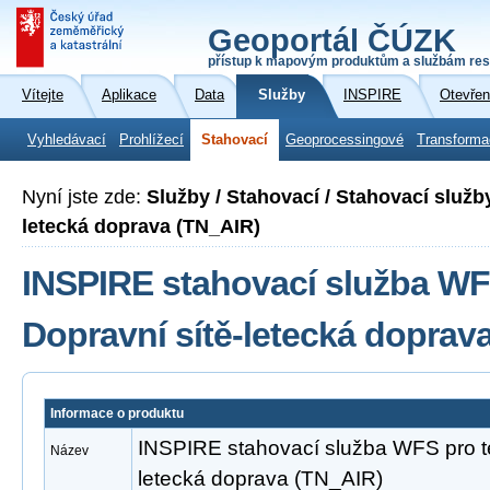
Geoportál ČÚZK
přístup k mapovým produktům a službám res
Vítejte
Aplikace
Data
Služby
INSPIRE
Otevřen
Vyhledávací
Prohlížecí
Stahovací
Geoprocessingové
Transforma
Nyní jste zde:
Služby / Stahovací / Stahovací služb
letecká doprava (TN_AIR)
INSPIRE stahovací služba WF
Dopravní sítě-letecká doprav
Informace o produktu
INSPIRE stahovací služba WFS pro t
Název
letecká doprava (TN_AIR)