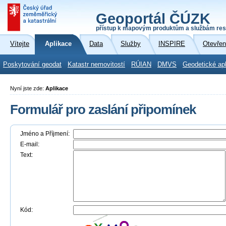
Geoportál ČÚZK
přístup k mapovým produktům a službám res
Vítejte
Aplikace
Data
Služby
INSPIRE
Otevřen
Poskytování geodat
Katastr nemovitostí
RÚIAN
DMVS
Geodetické ap
Nyní jste zde:
Aplikace
Formulář pro zaslání připomínek
Jméno a Příjmení:
E-mail:
Text:
Kód: