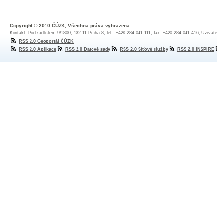
Copyright © 2010 ČÚZK, Všechna práva vyhrazena
Kontakt: Pod sídlištěm 9/1800, 182 11 Praha 8, tel.: +420 284 041 111, fax: +420 284 041 416,
Uživate
RSS 2.0 Geoportál ČÚZK
RSS 2.0 Aplikace
RSS 2.0 Datové sady
RSS 2.0 Síťové služby
RSS 2.0 INSPIRE