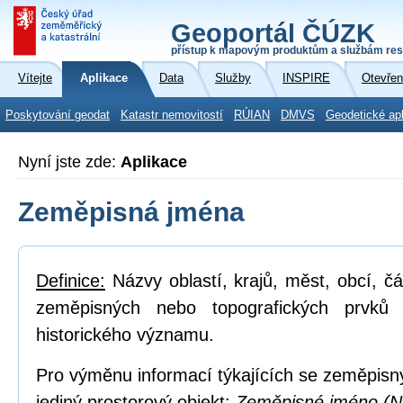
Geoportál ČÚZK
přístup k mapovým produktům a službám res
Vítejte
Aplikace
Data
Služby
INSPIRE
Otevřen
Poskytování geodat
Katastr nemovitostí
RÚIAN
DMVS
Geodetické ap
Nyní jste zde:
Aplikace
Zeměpisná jména
Definice:
Názvy oblastí, krajů, měst, obcí, čá
zeměpisných nebo topografických prvků
historického významu.
Pro výměnu informací týkajících se zeměpisn
jediný prostorový objekt:
Zeměpisné jméno (