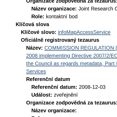
Organizace zodpovědná za tezaurus
Název organizace:
Joint Research 
Role:
kontaktní bod
Klíčová slova
Klíčové slovo:
infoMapAccessService
Oficiálně registrovaný tezaurus
Název:
COMMISSION REGULATION (EC
2008 implementing Directive 2007/2/EC
the Council as regards metadata, Part D
Services
Referenční datum
Referenční datum:
2008-12-03
Událost:
zveřejnění
Organizace zodpovědná za tezaurus
Název organizace: