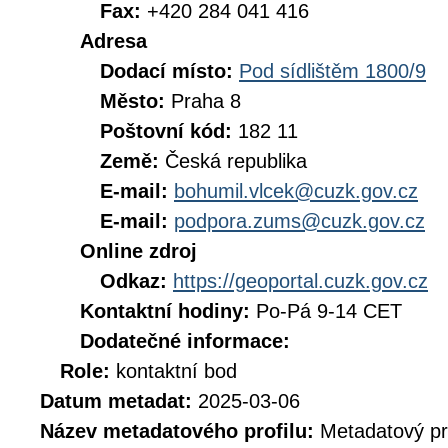
Fax:
+420 284 041 416
Adresa
Dodací místo:
Pod sídlištěm 1800/9
Město:
Praha 8
Poštovní kód:
182 11
Země:
Česká republika
E-mail:
bohumil.vlcek@cuzk.gov.cz
E-mail:
podpora.zums@cuzk.gov.cz
Online zdroj
Odkaz:
https://geoportal.cuzk.gov.cz
Kontaktní hodiny:
Po-Pá 9-14 CET
Dodatečné informace:
Role:
kontaktní bod
Datum metadat:
2025-03-06
Název metadatového profilu:
Metadatový pr