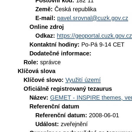
Poštovní kód:
182 11
Země:
Česká republika
E-mail:
pavel.srovnal@cuzk.gov.cz
Online zdroj
Odkaz:
https://geoportal.cuzk.gov.cz
Kontaktní hodiny:
Po-Pá 9-14 CET
Dodatečné informace:
Role:
správce
Klíčová slova
Klíčové slovo:
Využití území
Oficiálně registrovaný tezaurus
Název:
GEMET - INSPIRE themes, ver
Referenční datum
Referenční datum:
2008-06-01
Událost:
zveřejnění