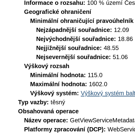
Informace o rozsahu:
100 % území České
Geografické ohraničení
Minimální ohraničující pravoúhelník
Nejzápadnější souřadnice:
12.09
Nejvýchodnější souřadnice:
18.86
Nejjižnější souřadnice:
48.55
Nejsevernější souřadnice:
51.06
Výškový rozsah
Minimální hodnota:
115.0
Maximální hodnota:
1602.0
Výškový systém:
Výškový systém balt
Typ vazby:
těsný
Obsahovaná operace
Název operace:
GetViewServiceMetadat
Platformy zpracování (DCP):
WebServi