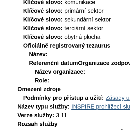
Klíčové slovo:
komunikace
Klíčové slovo:
primární sektor
Klíčové slovo:
sekundární sektor
Klíčové slovo:
terciární sektor
Klíčové slovo:
obytná plocha
Oficiálně registrovaný tezaurus
Název:
Referenční datum
Organizace zodpov
Název organizace:
Role:
Omezení zdroje
Podmínky pro přístup a užití:
Zásady u
Název typu služby:
INSPIRE prohlížecí sl
Verze služby:
3.11
Rozsah služby