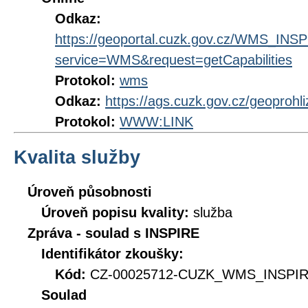
Odkaz:
https://geoportal.cuzk.gov.cz/WMS_IN
service=WMS&request=getCapabilities
Protokol:
wms
Odkaz:
https://ags.cuzk.gov.cz/geoprohl
Protokol:
WWW:LINK
Kvalita služby
Úroveň působnosti
Úroveň popisu kvality:
služba
Zpráva - soulad s INSPIRE
Identifikátor zkoušky:
Kód:
CZ-00025712-CUZK_WMS_INSPIRE
Soulad