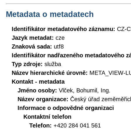
Metadata o metadatech
Identifikátor metadatového záznamu:
CZ-C
Jazyk metadat:
cze
Znaková sada:
utf8
Identifikátor nadřazeného metadatového 
Typ zdroje:
služba
Název hierarchické úrovně:
META_VIEW-L
Kontakt - metadata
Jméno osoby:
Vlček, Bohumil, Ing.
Název organizace:
Český úřad zeměměřick
Informace o odpovědné organizaci
Kontaktní telefon
Telefon:
+420 284 041 561