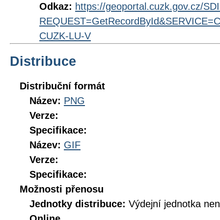
Odkaz:
https://geoportal.cuzk.gov.cz/S
REQUEST=GetRecordById&SERVICE=CS
CUZK-LU-V
Distribuce
Distribuční formát
Název:
PNG
Verze:
Specifikace:
Název:
GIF
Verze:
Specifikace:
Možnosti přenosu
Jednotky distribuce:
Výdejní jednotka ne
Online