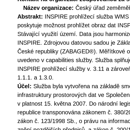
Název organizace:
Český úřad zeměměři
Abstrakt:
INSPIRE prohlížecí služba WMS 
poskytuje možnost prohlížet obraz dat INS
Stávající využití území. Data jsou harmoni
INSPIRE. Zdrojovou datovou sadou je Zákla
České republiky (ZABAGED®). Měřítkové om
uvedeno v capabilities služby. Služba splňu
INSPIRE prohlížecí služby v. 3.11 a záro
1.1.1. a 1.3.0.
Účel:
Služba byla vytvořena na základě sm
infrastruktury prostorových dat ve Společen
v platnost 15. května 2007. Do národní legi
republice transponována zákonem č. 380/20
zákon č. 123/1998 Sb., o právu na informac
znění pozdějších předpisů, a zákon č. 200/