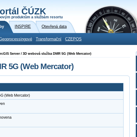
ortál ČÚZK
povým produktům a službám resortu
by
INSPIRE
Otevřená data
Geoprocessingové
Transformační
CZEPOS
i ArcGIS Server / 3D webová služba DMR 5G (Web Mercator)
R 5G (Web Mercator)
G (Web Mercator)
ven
anovena