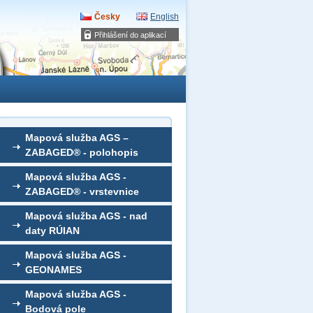
Česky
English
Přihlášení do aplikací
Mapová služba AGS –
ZABAGED® - polohopis
Mapová služba AGS -
ZABAGED® - vrstevnice
Mapová služba AGS - nad
daty RÚIAN
Mapová služba AGS -
GEONAMES
Mapová služba AGS -
Bodová pole