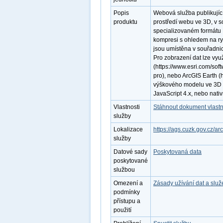
Popis
Webová služba publikují
produktu
prostředí webu ve 3D, v 
specializovaném formátu LE
kompresi s ohledem na ryc
jsou umístěna v souřadn
Pro zobrazení dat lze využ
(https://www.esri.com/sof
pro), nebo ArcGIS Earth (h
výškového modelu ve 3D v
JavaScript 4.x, nebo nati
Vlastnosti
Stáhnout dokument vlastn
služby
Lokalizace
https://ags.cuzk.gov.cz/
služby
Datové sady
Poskytovaná data
poskytované
službou
Omezení a
Zásady užívání dat a slu
podmínky
přístupu a
použití