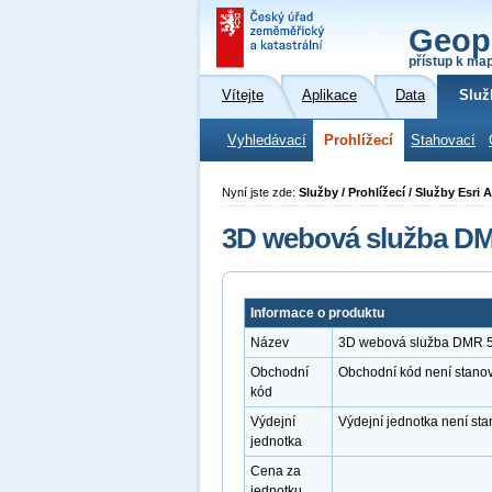
Geop
přístup k ma
Vítejte
Aplikace
Data
Služ
Vyhledávací
Prohlížecí
Stahovací
Nyní jste zde:
Služby / Prohlížecí / Služby Esr
3D webová služba DM
Informace o produktu
Název
3D webová služba DMR 5
Obchodní
Obchodní kód není stano
kód
Výdejní
Výdejní jednotka není st
jednotka
Cena za
jednotku