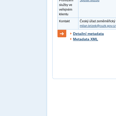
Prohlížení
Spustit službu
služby ve
veřejném
klientu
Kontakt
Český úřad zeměměřický a k
milan.krizek@cuzk.gov.cz
Detailní metadata
Metadata XML