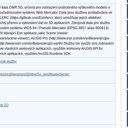
cí data DMR 5G, určená pro zobrazení podrobného výškového modelu v
souřadnicovém systému Web Mercator. Data jsou službou poskytována ve
RC (https://github.com/Esri/lerc), který umožňuje jejich efektivní
hlý přenos a vykreslení dat ve 3D aplikacích. Zdrojová data pro službu
icovém systému WGS 84 / Pseudo-Mercator (EPSG 3857 alias 900913).
ít stávající Esri aplikace, jako Scene Viewer
tware/scene-viewer), ArcGIS Pro (http://www.esri.com/en/software/arcgis-
ttp://www.esri.com/software/arcgis-earth).Službu lze využít i pro zobrazení
e vlastních webových aplikacích, využitím knihovny ArcGIS API for
vních aplikacích, využitím ArcGIS Runtime SDK.
osti služby
arcgis/rest/services/3D/dmr5g_wm/ImageServer
žeb ZÚ