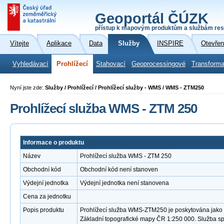
Geoportál ČÚZK
přístup k mapovým produktům a službám res
Vítejte
Aplikace
Data
Služby
INSPIRE
Otevřen
Vyhledávací
Prohlížecí
Stahovací
Geoprocessingové
Transforma
Nyní jste zde:
Služby / Prohlížecí / Prohlížecí služby - WMS / WMS - ZTM250
Prohlížecí služba WMS - ZTM 250
Informace o produktu
Název
Prohlížecí služba WMS - ZTM 250
Obchodní kód
Obchodní kód není stanoven
Výdejní jednotka
Výdejní jednotka není stanovena
Cena za jednotku
Popis produktu
Prohlížecí služba WMS-ZTM250 je poskytována jako v
Základní topografické mapy ČR 1:250 000. Služba s