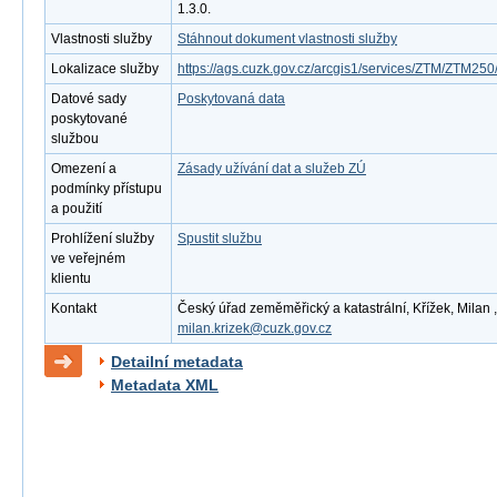
1.3.0.
Vlastnosti služby
Stáhnout dokument vlastnosti služby
Lokalizace služby
https://ags.cuzk.gov.cz/arcgis1/services/ZTM/ZTM2
Datové sady
Poskytovaná data
poskytované
službou
Omezení a
Zásady užívání dat a služeb ZÚ
podmínky přístupu
a použití
Prohlížení služby
Spustit službu
ve veřejném
klientu
Kontakt
Český úřad zeměměřický a katastrální, Křížek, Milan ,
milan.krizek@cuzk.gov.cz
Detailní metadata
Metadata XML