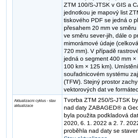
ZTM 100/S-JTSK v GIS a CA
jednotkou je mapový list Z
tiskového PDF se jedná o 
přesahem 20 mm ve směru
ve směru sever-jih, dále o 
mimorámové údaje (celková
720 mm). V případě rastrov
jedná o segment 400 mm × 
100 km × 125 km). Umístění 
souřadnicovém systému zaji
(TFW). Stejný prostor zachyc
vektorových dat ve formát
Tvorba ZTM 250/S-JTSK byl
Aktualizacni cyklus - stav
aktualizace
nad daty ZABAGED® a Geo
byla použita podkladová dat
2020, 6. 1. 2022 a 2. 7. 20
proběhla nad daty se stavem