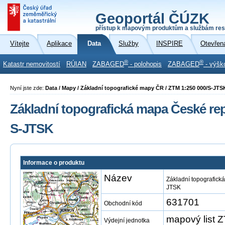
Geoportál ČÚZK
přístup k mapovým produktům a službám res
Vítejte
Aplikace
Data
Služby
INSPIRE
Otevřen
®
®
Katastr nemovitostí
RÚIAN
ZABAGED
- polohopis
ZABAGED
- výšk
Nyní jste zde:
Data / Mapy / Základní topografické mapy ČR / ZTM 1:250 000/S-JTS
Základní topografická mapa České repu
S-JTSK
Informace o produktu
Název
Základní topografick
JTSK
631701
Obchodní kód
mapový list 
Výdejní jednotka