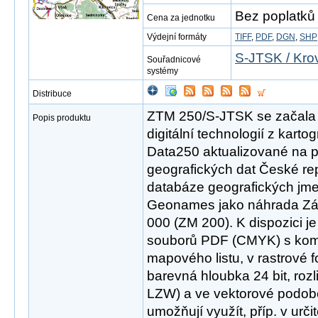
Bez poplatků
Cena za jednotku
Výdejní formáty
TIFF
,
PDF
,
DGN
,
SHP
S-JTSK / Kro
Souřadnicové
systémy
Distribuce
ZTM 250/S-JTSK se začala v
Popis produktu
digitální technologií z karto
Data250 aktualizované na 
geografických dat České r
databáze geografických jme
Geonames jako náhrada Zá
000 (ZM 200). K dispozici j
souborů PDF (CMYK) s ko
mapového listu, v rastrové
barevná hloubka 24 bit, roz
LZW) a ve vektorové podob
umožňují využít, příp. v urči