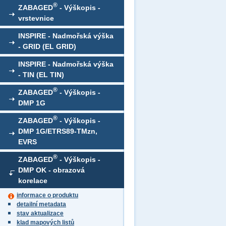
®
ZABAGED
- Výškopis -
vrstevnice
INSPIRE - Nadmořská výška
- GRID (EL GRID)
INSPIRE - Nadmořská výška
- TIN (EL TIN)
®
ZABAGED
- Výškopis -
DMP 1G
®
ZABAGED
- Výškopis -
DMP 1G/ETRS89-TMzn,
EVRS
®
ZABAGED
- Výškopis -
DMP OK - obrazová
korelace
informace o produktu
detailní metadata
stav aktualizace
klad mapových listů