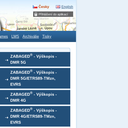
Česky
English
Přihlášení do aplikací
ames
LMS
Archiválie
Tisky
®
ZABAGED
- Výškopis -
DMR 5G
®
ZABAGED
- Výškopis -
DMR 5G/ETRS89-TMzn,
EVRS
®
ZABAGED
- Výškopis -
DMR 4G
®
ZABAGED
- Výškopis -
DMR 4G/ETRS89-TMzn,
EVRS