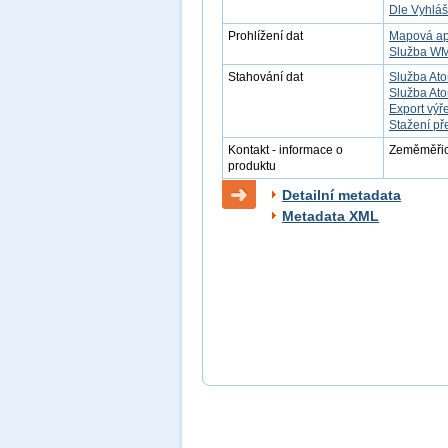
Dle Vyhláš
Prohlížení dat
Mapová ap
Služba W
Stahování dat
Služba Ato
Služba Ato
Export výř
Stažení př
Kontakt - informace o
Zeměměřick
produktu
Detailní metadata
Metadata XML