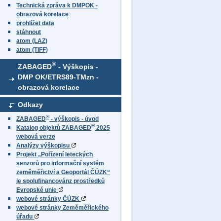
Technická zpráva k DMPOK -
obrazová korelace
prohlížet data
stáhnout
atom (LAZ)
atom (TIFF)
®
ZABAGED
- Výškopis -
DMP OK/ETRS89-TMzn -
obrazová korelace
Odkazy
®
ZABAGED
- výškopis - úvod
®
Katalog objektů ZABAGED
2025
webová verze
Analýzy výškopisu
Projekt „Pořízení leteckých
senzorů pro informační systém
zeměměřictví a Geoportál ČÚZK“
je spolufinancovánz prostředků
Evropské unie
webové stránky ČÚZK
webové stránky Zeměměřického
úřadu