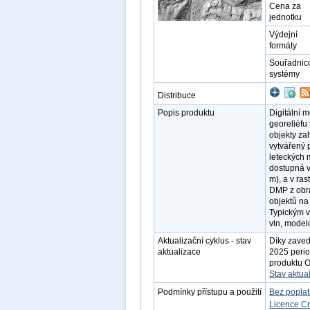
Cena za
jednotku
Výdejní
formáty
Souřadnic
systémy
Distribuce
Popis produktu
Digitální 
georeliéfu 
objekty zah
vytvářený 
leteckých 
dostupná v
m), a v ra
DMP z obra
objektů na
Typickým v
vln, modelo
Aktualizační cyklus - stav
Díky zaved
aktualizace
2025 perio
produktu O
Stav aktua
Podmínky přístupu a použití
Bez popla
Licence C