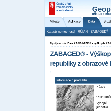
Geop
přístup k ma
Vítejte
Aplikace
Data
Služ
®
Katastr nemovitostí
RÚIAN
ZABAGED
-
Nyní jste zde:
Data / ZABAGED® - výškopis / Z
ZABAGED® - Výškopis
republiky z obrazové
Informace o produktu
Název
Obchodní 
Výdejní
jednotka