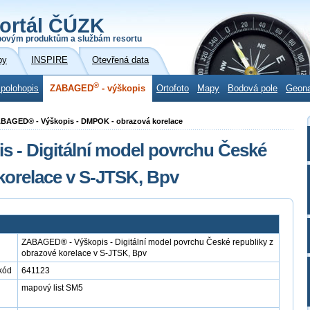
ortál ČÚZK
povým produktům a službám resortu
by
INSPIRE
Otevřená data
®
 polohopis
ZABAGED
- výškopis
Ortofoto
Mapy
Bodová pole
Geon
ABAGED® - Výškopis - DMPOK - obrazová korelace
 - Digitální model povrchu České
 korelace v S-JTSK, Bpv
ZABAGED® - Výškopis - Digitální model povrchu České republiky z
obrazové korelace v S-JTSK, Bpv
kód
641123
mapový list SM5