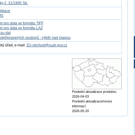
ky č. 31/1995 Sb.
likace
MS
m pro data ve formátu TIFF
m pro data ve formátu LAZ
ezu dat
edpřipravených souborů - výběr nad mapou
ý úřad, e-mail:
ZU-obchod@cuzk.gov.cz
Poslední aktualizace produktu:
2026-04-03
Poslední aktualizace/revize
informací:
2026-05-20