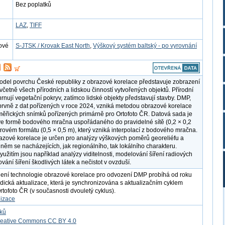
Bez poplatků
LAZ
,
TIFF
ové
S-JTSK / Krovak East North
,
Výškový systém baltský - po vyrovnání
model povrchu České republiky z obrazové korelace představuje zobrazení
včetně všech přírodních a lidskou činností vytvořených objektů. Přírodní
rnují vegetační pokryv, zatímco lidské objekty představují stavby. DMP,
prvně z dat pořízených v roce 2024, vzniká metodou obrazové korelace
měřických snímků pořízených primárně pro Ortofoto ČR. Datová sada je
e formě bodového mračna uspořádaného do pravidelné sítě (0,2 × 0,2
strovém formátu (0,5 × 0,5 m), který vzniká interpolací z bodového mračna.
zové korelace je určen pro analýzy výškových poměrů georeliéfu a
 něm se nacházejících, jak regionálního, tak lokálního charakteru.
yužitím jsou například analýzy viditelnosti, modelování šíření radiových
vání šíření škodlivých látek a nečistot v ovzduší.
ení technologie obrazové korelace pro odvození DMP probíhá od roku
dická aktualizace, která je synchronizována s aktualizačním cyklem
rtofoto ČR (v současnosti dvouletý cyklus).
lizace
tků
reative Commons CC BY 4.0