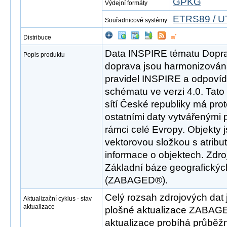
GPKG
Výdejní formáty
ETRS89 / U
Souřadnicové systémy
Distribuce
Data INSPIRE tématu Dopravn
Popis produktu
doprava jsou harmonizován
pravidel INSPIRE a odpovíd
schématu ve verzi 4.0. Tat
sítí České republiky má pro
ostatními daty vytvářenými 
rámci celé Evropy. Objekty 
vektorovou složkou s atribut
informace o objektech. Zdr
Základní báze geografickýc
(ZABAGED®).
Celý rozsah zdrojových dat 
Aktualizační cyklus - stav
aktualizace
plošné aktualizace ZABAGE
aktualizace probíhá průběž