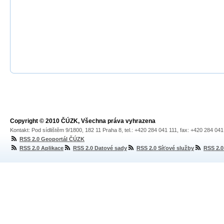
Copyright © 2010 ČÚZK, Všechna práva vyhrazena
Kontakt: Pod sídlištěm 9/1800, 182 11 Praha 8, tel.: +420 284 041 111, fax: +420 284 04
RSS 2.0 Geoportál ČÚZK
RSS 2.0 Aplikace
RSS 2.0 Datové sady
RSS 2.0 Síťové služby
RSS 2.0