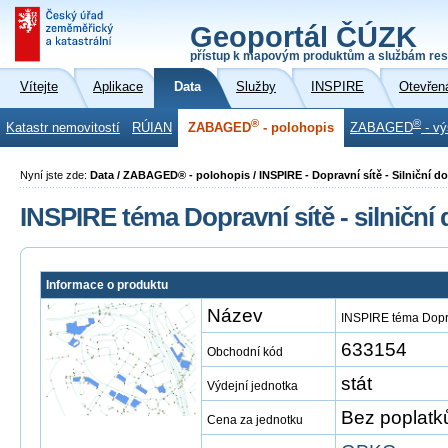
Geoportál ČÚZK
přístup k mapovým produktům a službám res
Vítejte
Aplikace
Data
Služby
INSPIRE
Otevřen
®
®
Katastr nemovitostí
RÚIAN
ZABAGED
- polohopis
ZABAGED
- vý
Nyní jste zde:
Data / ZABAGED® - polohopis / INSPIRE - Dopravní sítě - Silniční
INSPIRE téma Dopravní sítě - silnič
Informace o produktu
Název
INSPIRE téma Dopra
633154
Obchodní kód
stát
Výdejní jednotka
Bez poplatk
Cena za jednotku