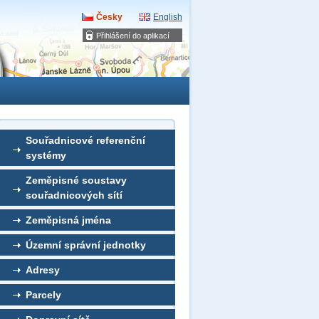
Česky
English
Přihlášení do aplikací
Souřadnicové referenční
systémy
Zeměpisné soustavy
souřadnicových sítí
Zeměpisná jména
Územní správní jednotky
Adresy
Parcely