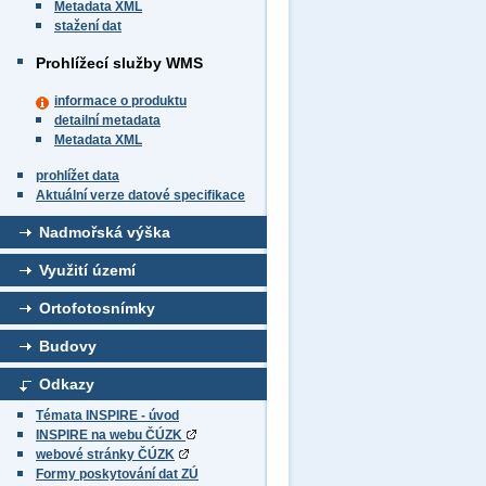
Metadata XML
stažení dat
Prohlížecí služby WMS
informace o produktu
detailní metadata
Metadata XML
prohlížet data
Aktuální verze datové specifikace
Nadmořská výška
Využití území
Ortofotosnímky
Budovy
Odkazy
Témata INSPIRE - úvod
INSPIRE na webu ČÚZK
webové stránky ČÚZK
Formy poskytování dat ZÚ