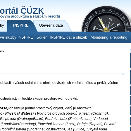
ortál ČÚZK
povým produktům a službám resortu
žby
INSPIRE
Otevřená data
ové služby INSPIRE
Sdílení INSPIRE dat a služeb
Monitoring a reporting
tvo
blastí a všech ostatních s nimi souvisejících vodních těles a prvků, včetně
ostřednictvím těchto skupin prostorových objektů:
base)
obsahuje jediný prostorový objekt, který je abstraktní.
o - Physical Waters)
s typy prostorových objektů:
Křížení (Crossing),
ílčí povodí (DrainageBasin), Pobřežní hráz (Embankment), Vodopád
py (LandWaterBoundary), Plavební komora (Lock), Peřeje (Rapids), Povodí
 Pobřežní stavba (ShorelineConstruction), Jez (Sluice), Stojatá voda