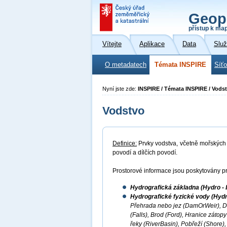
Geop
přístup k ma
Vítejte
Aplikace
Data
Slu
O metadatech
Témata INSPIRE
Síť
Nyní jste zde:
INSPIRE / Témata INSPIRE / Vods
Vodstvo
Definice:
Prvky vodstva, včetně mořských o
povodí a dílčích povodí.
Prostorové informace jsou poskytovány pr
Hydrografická základna (Hydro - 
Hydrografické fyzické vody (Hydr
Přehrada nebo jez (DamOrWeir), D
(Falls), Brod (Ford), Hranice záto
řeky (RiverBasin), Pobřeží (Shore),