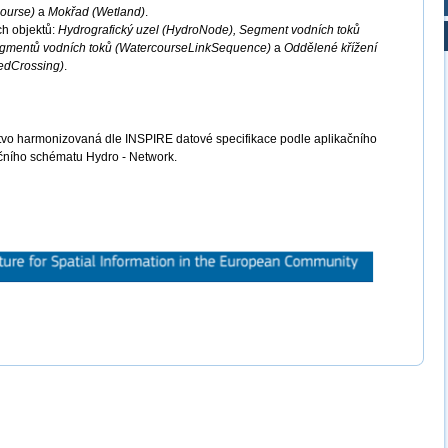
course)
a
Mokřad (Wetland)
.
ch objektů:
Hydrografický uzel (HydroNode), Segment vodních toků
egmentů vodních toků (WatercourseLinkSequence)
a
Oddělené křížení
edCrossing)
.
tvo harmonizovaná dle INSPIRE datové specifikace podle aplikačního
čního schématu Hydro - Network.