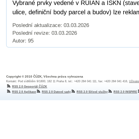
Vybrané prvky vedené v RÚIAN a ISKN (staveb
ulice, definiční body parcel a budov) lze rekl
Poslední aktualizace: 03.03.2026
Poslední revize:
03.03.2026
Autor: 95
Copyright © 2010 ČÚZK, Všechna práva vyhrazena
Kontakt: Pod sídlištěm 9/1800, 182 11 Praha 8, tel.: +420 284 041 111, fax: +420 284 041 416,
Uživate
RSS 2.0 Geoportál ČÚZK
RSS 2.0 Aplikace
RSS 2.0 Datové sady
RSS 2.0 Síťové služby
RSS 2.0 INSPIRE