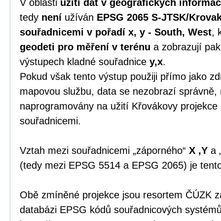
V oblasti
užití dat v geografických informa
tedy
není
užíván
EPSG 2065 S-JTSK/Krovak
souřadnicemi v pořadí x, y - South, West
, 
geodeti pro měření v terénu
a zobrazují pak
výstupech kladné souřadnice
y,x
.
Pokud však tento výstup použiji přímo jako zdr
mapovou službu, data se nezobrazí správně, 
naprogramovány na užití Křovákovy projekce
souřadnicemi.
Vztah mezi souřadnicemi „záporného“
X ,Y
a 
(tedy mezi EPSG 5514 a EPSG 2065) je tent
Obě zmíněné projekce jsou resortem ČÚZK zap
databázi EPSG kódů souřadnicových systémů 