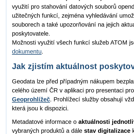
využití pro stahování datových souborů opend
užitečných funkcí, zejména vyhledávání umožňu
souborech a také upozorňování na jejich aktu
poskytovatele.
Možnosti využití všech funkcí služeb ATOM j
dokumentu
.
Jak zjistím aktuálnost poskyt
Geodata lze před případným nákupem bezpl
celého území ČR v aplikaci pro presentaci pro
Geoprohlížeč
. Prohlížecí služby obsahují vž
která jsou k dispozici.
Metadatové informace o
aktuálnosti jednot
vybraných produktů a dále
stav digitalizace
k