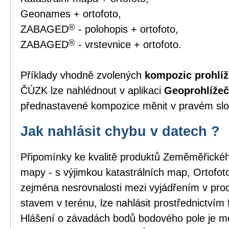
Geonames + ortofoto,
®
ZABAGED
- polohopis + ortofoto,
®
ZABAGED
- vrstevnice + ortofoto.
Příklady vhodně zvolených
kompozic prohlíž
ČÚZK lze nahlédnout v aplikaci
Geoprohlížeč
přednastavené kompozice měnit v pravém slou
Jak nahlásit chybu v datech ?
Připomínky ke kvalitě produktů Zeměměřick
mapy - s výjimkou katastrálních map, Ortofo
zejména nesrovnalosti mezi vyjádřením v pro
stavem v terénu, lze nahlásit prostřednictvím
Hlášení o závadách bodů bodového pole je m