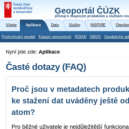
Geoportál ČÚZK
přístup k mapovým produktům a službám res
Vítejte
Aplikace
Data
Služby
INSPIRE
Otevřen
Poskytování geodat
Katastr nemovitostí
RÚIAN
DMVS
Geodetické ap
Nyní jste zde:
Aplikace
Časté dotazy (FAQ)
Proč jsou v metadatech produk
ke stažení dat uváděny ještě o
atom?
Pro běžné uživatele je nejdůležitější funkcion