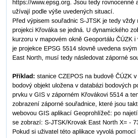
https://www.epsg.org. Jsou tedy rovnocenné a
užívají podle výše uvedených situací.
Před výpisem souřadnic S-JTSK je tedy vždy 
projekci Křováka se jedná. U dynamického zo
kurzoru v mapovém okně Geoportálu ČÚZK i v
je projekce EPSG 5514 slovně uvedena svý
East North, musí tedy následovat záporné so
Příklad:
stanice CZEPOS na budově ČÚZK v P
bodový objekt uložena v databázi bodových po
prvku v GIS v záporném Křovákovi 5514 a te
zobrazení záporné souřadnice, které jsou tak
webovou GIS aplikací Geoprohlížeč: po najet
se zobrazí: S-JTSK/Krovak East North X= - 7
Pokud si uživatel této aplikace vyvolá pomocí