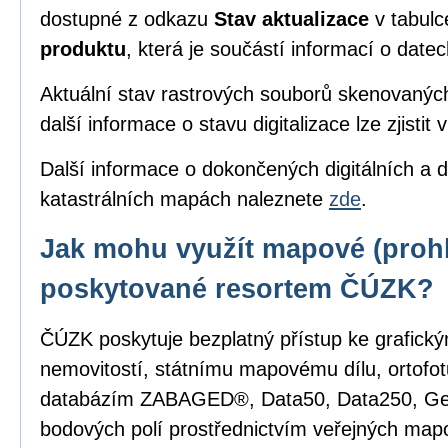
dostupné z odkazu
Stav aktualizace
v tabul
produktu
, která je součástí informací o date
Aktuální stav rastrových souborů skenovanýc
další informace o stavu digitalizace lze zjistit 
Další informace o dokončených digitálních a d
katastrálních mapách naleznete
zde
.
Jak mohu využít mapové (prohl
poskytované resortem ČÚZK?
ČÚZK poskytuje bezplatný přístup ke grafick
nemovitostí, státnímu mapovému dílu, ortofot
databázím ZABAGED®, Data50, Data250, G
bodových polí prostřednictvím veřejných mapo