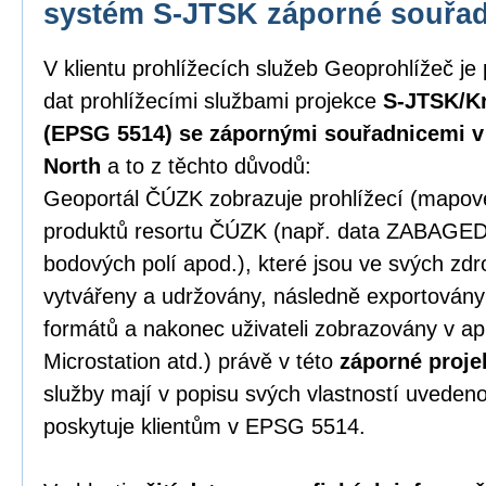
systém S-JTSK záporné souřa
V klientu prohlížecích služeb Geoprohlížeč je
dat prohlížecími službami projekce
S-JTSK/Kr
(EPSG 5514) se zápornými souřadnicemi v p
North
a to z těchto důvodů:
Geoportál ČÚZK zobrazuje prohlížecí (mapové)
produktů resortu ČÚZK (např. data ZABAGE
bodových polí apod.), které jsou ve svých zd
vytvářeny a udržovány, následně exportován
formátů a nakonec uživateli zobrazovány v ap
Microstation atd.) právě v této
záporné proje
služby mají v popisu svých vlastností uveden
poskytuje klientům v EPSG 5514.