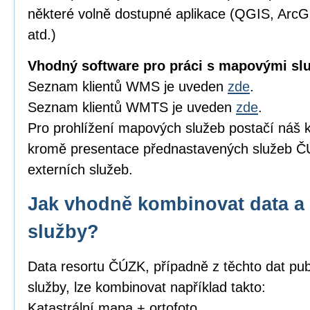
některé volně dostupné aplikace (QGIS, Arc
atd.)
Vhodný software pro práci s mapovými sl
Seznam klientů WMS je uveden
zde
.
Seznam klientů WMTS je uveden
zde
.
Pro prohlížení mapových služeb postačí náš k
kromě presentace přednastavených služeb ČÚ
externích služeb.
Jak vhodně kombinovat data a 
služby?
Data resortu ČÚZK, případně z těchto dat pub
služby, lze kombinovat například takto:
Katastrální mapa + ortofoto,