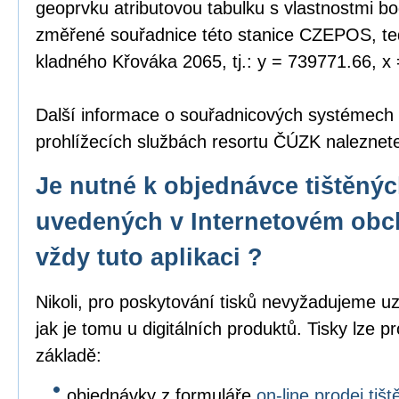
geoprvku atributovou tabulku s vlastnostmi bo
změřené souřadnice této stanice CZEPOS, tedy
kladného Křováka 2065, tj.: y = 739771.66, x
Další informace o souřadnicových systémech
prohlížecích službách resortu ČÚZK nalezne
Je nutné k objednávce tištěný
uvedených v Internetovém obc
vždy tuto aplikaci ?
Nikoli, pro poskytování tisků nevyžadujeme uz
jak je tomu u digitálních produktů. Tisky lze p
základě:
objednávky z formuláře
on-line prodej ti