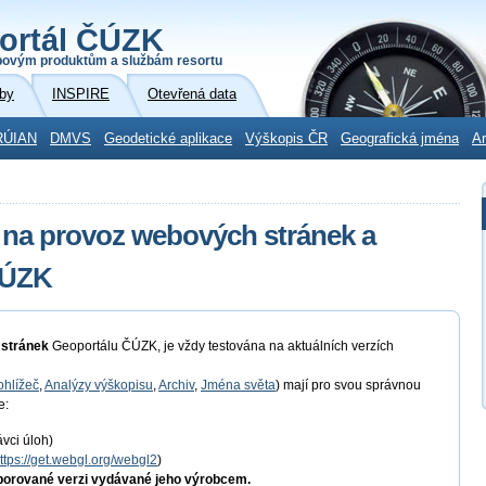
ortál ČÚZK
povým produktům a službám resortu
by
INSPIRE
Otevřená data
RÚIAN
DMVS
Geodetické aplikace
Výškopis ČR
Geografická jména
Ar
 na provoz webových stránek a
ČÚZK
 stránek
Geoportálu ČÚZK, je vždy testována na aktuálních verzích
hlížeč
,
Analýzy výškopisu
,
Archiv
,
Jména světa
) mají pro svou správnou
e:
ávci úloh)
ttps://get.webgl.org/webgl2
)
porované verzi vydávané jeho výrobcem.