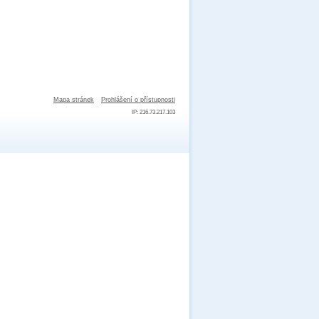
Mapa stránek
Prohlášení o přístupnosti
IP: 216.73.217.103