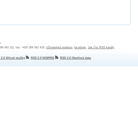
a
 284 041 111, fax: +420 284 041 416,
Uživatelská podpora
,
facebook
,
Jak číst RSS kanály
 2.0 Síťové služby
RSS 2.0 INSPIRE
RSS 2.0 Otevřená data