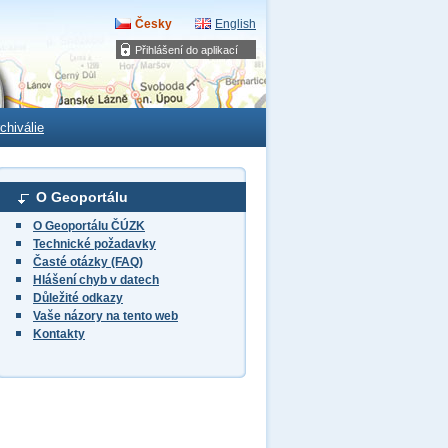
Česky
English
Přihlášení do aplikací
chiválie
O Geoportálu
O Geoportálu ČÚZK
Technické požadavky
Časté otázky (FAQ)
Hlášení chyb v datech
Důležité odkazy
Vaše názory na tento web
Kontakty