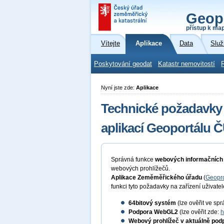
Geop
přístup k ma
Vítejte
Aplikace
Data
Služ
Poskytování geodat
Katastr nemovitostí
Nyní jste zde:
Aplikace
Technické požadavky
aplikací Geoportálu 
Správná funkce
webových informačních
webových prohlížečů.
Aplikace Zeměměřického úřadu
(
Geopro
funkci tyto požadavky na zařízení uživatel
64bitový
systém
(lze ověřit ve spr
Podpora WebGL2
(lze ověřit zde:
h
Webový prohlížeč v aktuálně pod