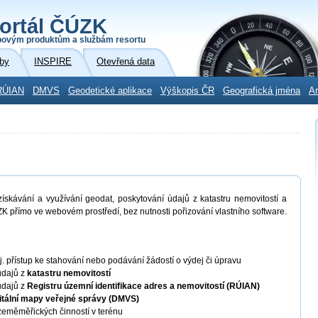
ortál ČÚZK
povým produktům a službám resortu
by
INSPIRE
Otevřená data
RÚIAN
DMVS
Geodetické aplikace
Výškopis ČR
Geografická jména
Ar
skávání a využívání geodat, poskytování údajů z katastru nemovitostí a
K přímo ve webovém prostředí, bez nutnosti pořizování vlastního software.
 tj. přístup ke stahování nebo podávání žádostí o výdej či úpravu
údajů z
katastru nemovitostí
údajů z
Registru územní identifikace adres a nemovitostí (RÚIAN)
itální mapy veřejné správy (DMVS)
eměměřických činností v terénu