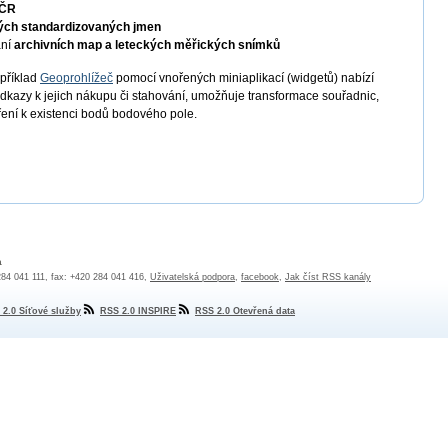
 ČR
ých standardizovaných jmen
ání
archivních map a leteckých měřických snímků
apříklad
Geoprohlížeč
pomocí vnořených miniaplikací (widgetů) nabízí
odkazy k jejich nákupu či stahování, umožňuje transformace souřadnic,
ření k existenci bodů bodového pole.
a
 284 041 111, fax: +420 284 041 416,
Uživatelská podpora
,
facebook
,
Jak číst RSS kanály
 2.0 Síťové služby
RSS 2.0 INSPIRE
RSS 2.0 Otevřená data