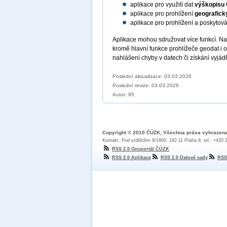
aplikace pro využití dat
výškopisu
aplikace pro prohlížení
geografick
aplikace pro prohlížení a poskytov
Aplikace mohou sdružovat více funkcí. N
kromě hlavní funkce prohlížeče geodat i 
nahlášení chyby v datech či získání vyjád
Poslední aktualizace: 03.03.2026
Poslední revize:
03.03.2026
Autor: 95
Copyright © 2010 ČÚZK, Všechna práva vyhrazen
Kontakt: Pod sídlištěm 9/1800, 182 11 Praha 8, tel.: +420
RSS 2.0 Geoportál ČÚZK
RSS 2.0 Aplikace
RSS 2.0 Datové sady
RSS