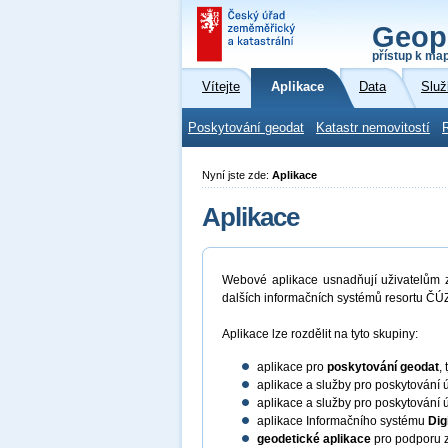
Geop
přístup k ma
Vítejte
Aplikace
Data
Služ
Poskytování geodat
Katastr nemovitostí
Nyní jste zde:
Aplikace
Aplikace
Webové aplikace usnadňují uživatelům zí
dalších informačních systémů resortu ČÚZ
Aplikace lze rozdělit na tyto skupiny:
aplikace pro
poskytování geodat
,
aplikace a služby pro poskytování 
aplikace a služby pro poskytování 
aplikace Informačního systému
Dig
geodetické aplikace
pro podporu z