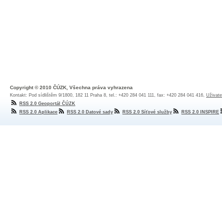
Copyright © 2010 ČÚZK, Všechna práva vyhrazena
Kontakt: Pod sídlištěm 9/1800, 182 11 Praha 8, tel.: +420 284 041 111, fax: +420 284 041 416,
Uživate
RSS 2.0 Geoportál ČÚZK
RSS 2.0 Aplikace
RSS 2.0 Datové sady
RSS 2.0 Síťové služby
RSS 2.0 INSPIRE