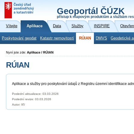
Geoportál ČÚZK
přístup k mapovým produktům a službám res
Vítejte
Aplikace
Data
Služby
INSPIRE
Otevřen
Poskytování geodat
Katastr nemovitostí
RÚIAN
DMVS
Geodetické a
Nyní jste zde:
Aplikace / RÚIAN
RÚIAN
Aplikace a služby pro poskytování údajů z Registru územní identifikace adr
Poslední aktualizace: 03.03.2026
Poslední revize:
03.03.2026
Autor: 95