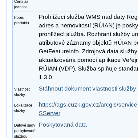
Cena za
jednotku
Prohlížecí služba WMS nad daty Regi
Popis
produktu
adres a nemovitostí (RÚIAN) je posk
prohlížecí služba. Rozhraní služby 
atributové záznamy objektů RÚIAN 
GetFeatureInfo. Zdrojová data služb
aktualizována pomocí aplikace Veřejn
RÚIAN (VDP). Služba splňuje stand
1.3.0.
Stáhnout dokument vlastnosti služby
Vlastnosti
služby
https://ags.cuzk.gov.cz/arcgis/ser
Lokalizace
služby
SServer
Poskytovaná data
Datové sady
poskytované
službou