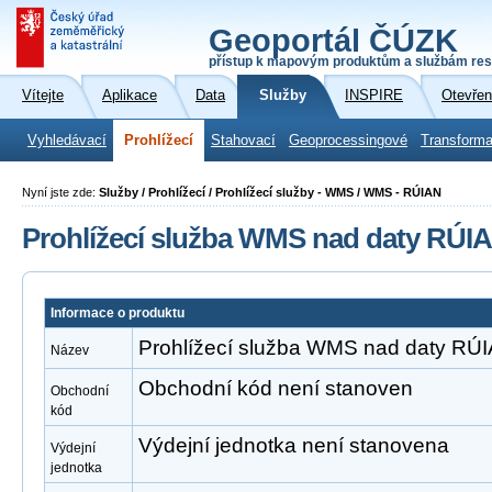
Geoportál ČÚZK
přístup k mapovým produktům a službám res
Vítejte
Aplikace
Data
Služby
INSPIRE
Otevřen
Vyhledávací
Prohlížecí
Stahovací
Geoprocessingové
Transforma
Nyní jste zde:
Služby / Prohlížecí / Prohlížecí služby - WMS / WMS - RÚIAN
Prohlížecí služba WMS nad daty RÚI
Informace o produktu
Prohlížecí služba WMS nad daty RÚ
Název
Obchodní kód není stanoven
Obchodní
kód
Výdejní jednotka není stanovena
Výdejní
jednotka