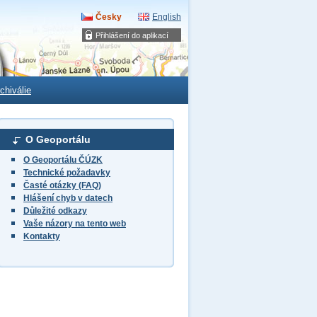
Česky
English
Přihlášení do aplikací
chiválie
O Geoportálu
O Geoportálu ČÚZK
Technické požadavky
Časté otázky (FAQ)
Hlášení chyb v datech
Důležité odkazy
Vaše názory na tento web
Kontakty