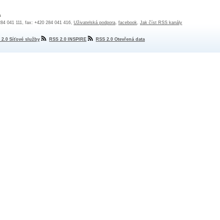
a
 284 041 111, fax: +420 284 041 416,
Uživatelská podpora
,
facebook
,
Jak číst RSS kanály
 2.0 Síťové služby
RSS 2.0 INSPIRE
RSS 2.0 Otevřená data