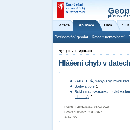
Geop
přístup k ma
Vítejte
Aplikace
Data
Služ
Poskytování geodat
Katastr nemovitostí
Nyní jste zde:
Aplikace
Hlášení chyb v datec
®
ZABAGED
, mapy (s výjimkou kat
Bodová pole
Reklamace vybraných prvků vedených
a budov)
Poslední aktualizace: 03.03.2026
Poslední revize:
03.03.2026
Autor: 95