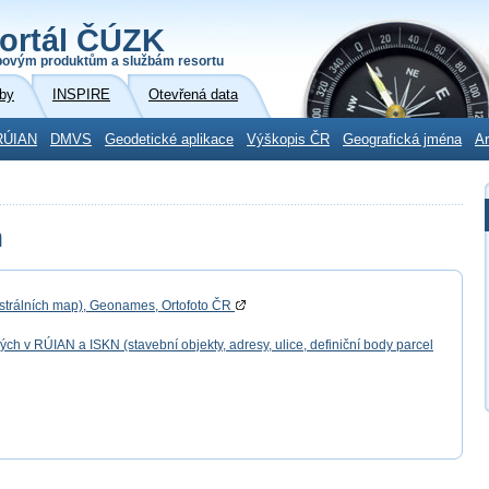
ortál ČÚZK
povým produktům a službám resortu
by
INSPIRE
Otevřená data
RÚIAN
DMVS
Geodetické aplikace
Výškopis ČR
Geografická jména
Ar
h
astrálních map), Geonames, Ortofoto ČR
 v RÚIAN a ISKN (stavební objekty, adresy, ulice, definiční body parcel