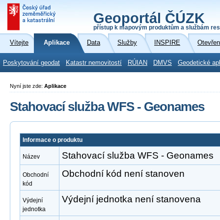
Geoportál ČÚZK
přístup k mapovým produktům a službám res
Vítejte
Aplikace
Data
Služby
INSPIRE
Otevřen
Poskytování geodat
Katastr nemovitostí
RÚIAN
DMVS
Geodetické ap
Nyní jste zde:
Aplikace
Stahovací služba WFS - Geonames
Informace o produktu
Stahovací služba WFS - Geonames
Název
Obchodní kód není stanoven
Obchodní
kód
Výdejní jednotka není stanovena
Výdejní
jednotka