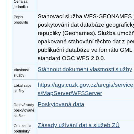
Cena za
jednotku
Stahovací služba WFS-GEONAMES je
Popis
produktu
poskytování dat databáze geografic
republiky (Geonames). Služba umožň
opakované stahování těchto dat z pe
publikační databáze ve formátu GML 
standard OGC WFS 2.0.0.
Stáhnout dokument vlastnosti služby
Vlastnosti
služby
https://ags.cuzk.gov.cz/arcgis/se
Lokalizace
služby
s/MapServer/WFSServer
Poskytovaná data
Datové sady
poskytované
službou
Zásady užívání dat a služeb ZÚ
Omezení a
podmínky