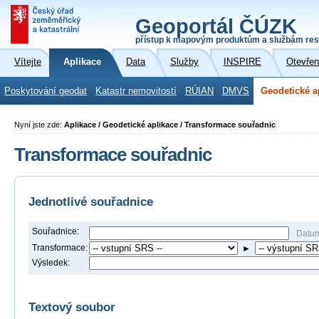
Geoportál ČÚZK
přístup k mapovým produktům a službám res
Vítejte
Aplikace
Data
Služby
INSPIRE
Otevřen
Poskytování geodat
Katastr nemovitostí
RÚIAN
DMVS
Geodetické a
Nyní jste zde:
Aplikace / Geodetické aplikace / Transformace souřadnic
Transformace souřadnic
Jednotlivé souřadnice
Souřadnice:
Datu
Transformace:
►
Výsledek:
Textový soubor