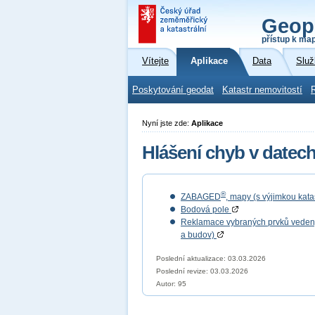
Geop
přístup k ma
Vítejte
Aplikace
Data
Služ
Poskytování geodat
Katastr nemovitostí
Nyní jste zde:
Aplikace
Hlášení chyb v datec
®
ZABAGED
, mapy (s výjimkou kat
Bodová pole
Reklamace vybraných prvků vedených
a budov)
Poslední aktualizace: 03.03.2026
Poslední revize:
03.03.2026
Autor: 95