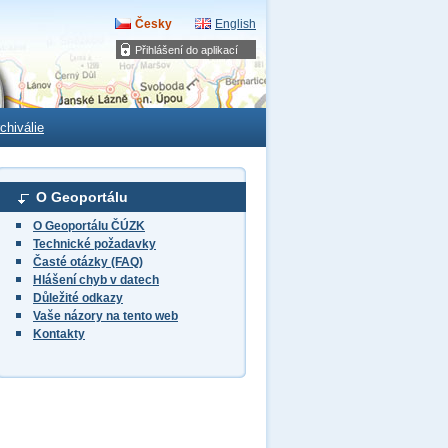
Česky
English
Přihlášení do aplikací
chiválie
O Geoportálu
O Geoportálu ČÚZK
Technické požadavky
Časté otázky (FAQ)
Hlášení chyb v datech
Důležité odkazy
Vaše názory na tento web
Kontakty