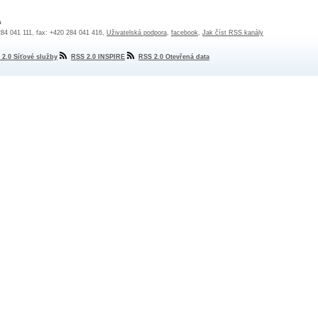
a
 284 041 111, fax: +420 284 041 416,
Uživatelská podpora
,
facebook
,
Jak číst RSS kanály
 2.0 Síťové služby
RSS 2.0 INSPIRE
RSS 2.0 Otevřená data