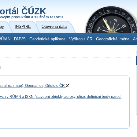
ortál ČÚZK
povým produktům a službám resortu
by
INSPIRE
Otevřená data
RÚIAN
DMVS
Geodetické aplikace
Výškopis ČR
Geografická jména
Ar
h
astrálních map), Geonames, Ortofoto ČR
 v RÚIAN a ISKN (stavební objekty, adresy, ulice, definiční body parcel