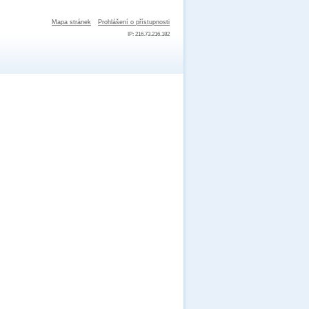
Mapa stránek
Prohlášení o přístupnosti
IP: 216.73.216.182