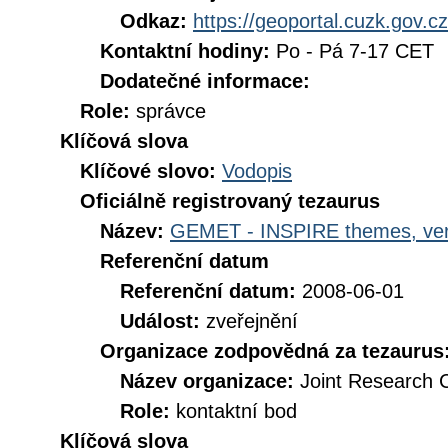
Odkaz:
https://geoportal.cuzk.gov.cz
Kontaktní hodiny:
Po - Pá 7-17 CET
Dodatečné informace:
Role:
správce
Klíčová slova
Klíčové slovo:
Vodopis
Oficiálně registrovaný tezaurus
Název:
GEMET - INSPIRE themes, ver
Referenční datum
Referenční datum:
2008-06-01
Událost:
zveřejnění
Organizace zodpovědná za tezaurus
Název organizace:
Joint Research 
Role:
kontaktní bod
Klíčová slova