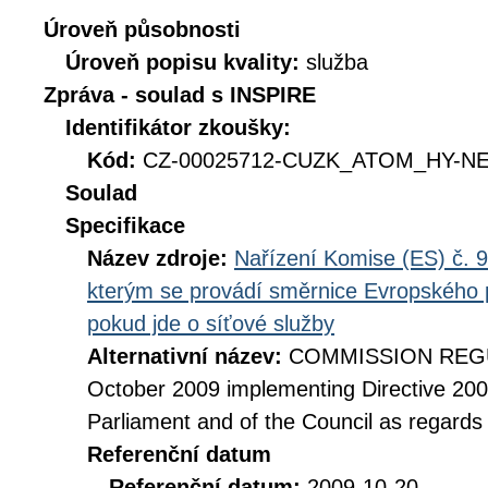
Úroveň působnosti
Úroveň popisu kvality:
služba
Zpráva - soulad s INSPIRE
Identifikátor zkoušky:
Kód:
CZ-00025712-CUZK_ATOM_HY-NET
Soulad
Specifikace
Název zdroje:
Nařízení Komise (ES) č. 9
kterým se provádí směrnice Evropského 
pokud jde o síťové služby
Alternativní název:
COMMISSION REGUL
October 2009 implementing Directive 20
Parliament and of the Council as regards
Referenční datum
Referenční datum:
2009-10-20