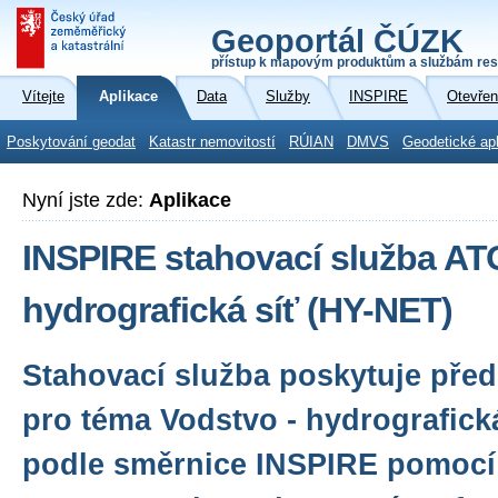
Geoportál ČÚZK
přístup k mapovým produktům a službám res
Vítejte
Aplikace
Data
Služby
INSPIRE
Otevřen
Poskytování geodat
Katastr nemovitostí
RÚIAN
DMVS
Geodetické ap
Nyní jste zde:
Aplikace
INSPIRE stahovací služba AT
hydrografická síť (HY-NET)
Stahovací služba poskytuje před
pro téma Vodstvo - hydrografick
podle směrnice INSPIRE pomocí