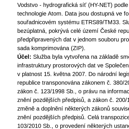
Vodstvo - hydrografická síť (HY-NET) pod
technologie Atom. Data jsou dostupná ve
souřadnicovém systému ETRS89/TM33. Služ
bezúplatná, pokrývá celé území České repu
předpřipravených dat v jednom souboru pro 
sada komprimována (ZIP).
Účel:
Služba byla vytvořena na základě sm
infrastruktury prostorových dat ve Společen
v platnost 15. května 2007. Do národní legi
republice transponována zákonem č. 380/20
zákon č. 123/1998 Sb., o právu na informac
znění pozdějších předpisů, a zákon č. 200/
změně a doplnění některých zákonů souvise
znění pozdějších předpisů. Celá transpozic
103/2010 Sb., o provedení některých ustan