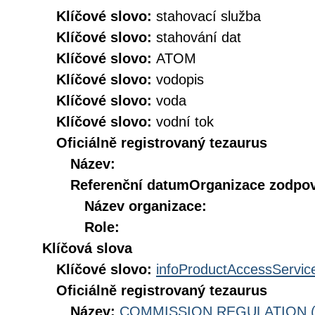
Klíčové slovo:
stahovací služba
Klíčové slovo:
stahování dat
Klíčové slovo:
ATOM
Klíčové slovo:
vodopis
Klíčové slovo:
voda
Klíčové slovo:
vodní tok
Oficiálně registrovaný tezaurus
Název:
Referenční datum
Organizace zodpov
Název organizace:
Role:
Klíčová slova
Klíčové slovo:
infoProductAccessServic
Oficiálně registrovaný tezaurus
Název:
COMMISSION REGULATION (EC