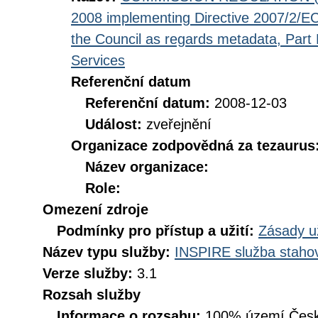
2008 implementing Directive 2007/2/EC
the Council as regards metadata, Part D
Services
Referenční datum
Referenční datum:
2008-12-03
Událost:
zveřejnění
Organizace zodpovědná za tezaurus
Název organizace:
Role:
Omezení zdroje
Podmínky pro přístup a užití:
Zásady u
Název typu služby:
INSPIRE služba stahov
Verze služby:
3.1
Rozsah služby
Informace o rozsahu:
100% území Česk