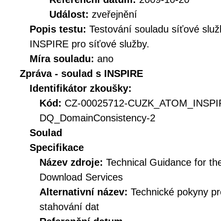
Událost:
zveřejnění
Popis testu:
Testování souladu síťové služ
INSPIRE pro síťové služby.
Míra souladu:
ano
Zpráva - soulad s INSPIRE
Identifikátor zkoušky:
Kód:
CZ-00025712-CUZK_ATOM_INSPI
DQ_DomainConsistency-2
Soulad
Specifikace
Název zdroje:
Technical Guidance for t
Download Services
Alternativní název:
Technické pokyny p
stahování dat