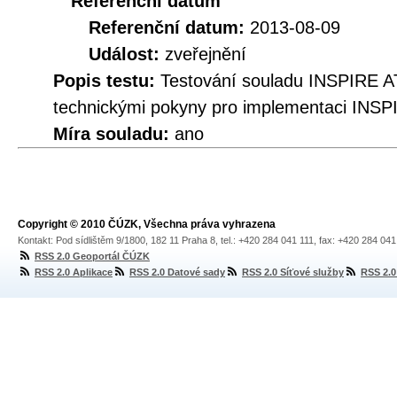
Referenční datum
Referenční datum:
2013-08-09
Událost:
zveřejnění
Popis testu:
Testování souladu INSPIRE A
technickými pokyny pro implementaci INSP
Míra souladu:
ano
Copyright © 2010 ČÚZK, Všechna práva vyhrazena
Kontakt: Pod sídlištěm 9/1800, 182 11 Praha 8, tel.: +420 284 041 111, fax: +420 284 04
RSS 2.0 Geoportál ČÚZK
RSS 2.0 Aplikace
RSS 2.0 Datové sady
RSS 2.0 Síťové služby
RSS 2.0