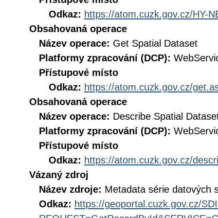
Odkaz:
https://atom.cuzk.gov.cz/HY-
Obsahovaná operace
Název operace:
Get Spatial Dataset
Platformy zpracování (DCP):
WebServi
Přístupové místo
Odkaz:
https://atom.cuzk.gov.cz/get
Obsahovaná operace
Název operace:
Describe Spatial Datase
Platformy zpracování (DCP):
WebServi
Přístupové místo
Odkaz:
https://atom.cuzk.gov.cz/des
Vázaný zdroj
Název zdroje:
Metadata série datových s
Odkaz:
https://geoportal.cuzk.gov.cz/S