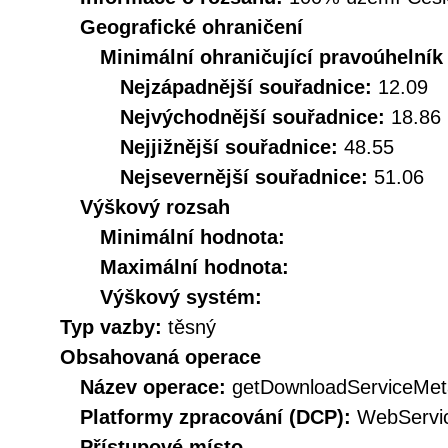
Geografické ohraničení
Minimální ohraničující pravoúhelník
Nejzápadnější souřadnice:
12.09
Nejvýchodnější souřadnice:
18.86
Nejjižnější souřadnice:
48.55
Nejsevernější souřadnice:
51.06
Výškový rozsah
Minimální hodnota:
Maximální hodnota:
Výškový systém:
Typ vazby:
těsný
Obsahovaná operace
Název operace:
getDownloadServiceMet
Platformy zpracování (DCP):
WebServi
Přístupové místo