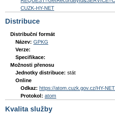
REQUEST=GetRecordById&SERVICE=CS
CUZK-HY-NET
Distribuce
Distribuční formát
Název:
GPKG
Verze:
Specifikace:
Možnosti přenosu
Jednotky distribuce:
stát
Online
Odkaz:
https://atom.cuzk.gov.cz/HY-NE
Protokol:
atom
Kvalita služby