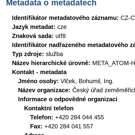
Metadata o metadatech
Identifikátor metadatového záznamu:
CZ-C
Jazyk metadat:
cze
Znaková sada:
utf8
Identifikátor nadřazeného metadatového 
Typ zdroje:
služba
Název hierarchické úrovně:
META_ATOM-H
Kontakt - metadata
Jméno osoby:
Vlček, Bohumil, Ing.
Název organizace:
Český úřad zeměměřick
Informace o odpovědné organizaci
Kontaktní telefon
Telefon:
+420 284 044 455
Fax:
+420 284 041 557