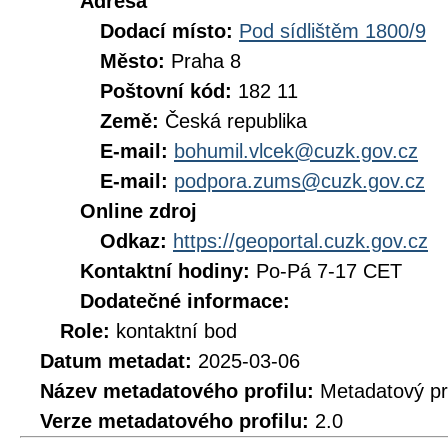
Adresa
Dodací místo:
Pod sídlištěm 1800/9
Město:
Praha 8
Poštovní kód:
182 11
Země:
Česká republika
E-mail:
bohumil.vlcek@cuzk.gov.cz
E-mail:
podpora.zums@cuzk.gov.cz
Online zdroj
Odkaz:
https://geoportal.cuzk.gov.cz
Kontaktní hodiny:
Po-Pá 7-17 CET
Dodatečné informace:
Role:
kontaktní bod
Datum metadat:
2025-03-06
Název metadatového profilu:
Metadatový pr
Verze metadatového profilu:
2.0