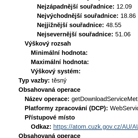
Nejzápadnější souřadnice:
12.09
Nejvýchodnější souřadnice:
18.86
Nejjižnější souřadnice:
48.55
Nejsevernější souřadnice:
51.06
Výškový rozsah
Minimální hodnota:
Maximální hodnota:
Výškový systém:
Typ vazby:
těsný
Obsahovaná operace
Název operace:
getDownloadServiceMet
Platformy zpracování (DCP):
WebServi
Přístupové místo
Odkaz:
https://atom.cuzk.gov.cz/AU/A
Obsahovaná operace