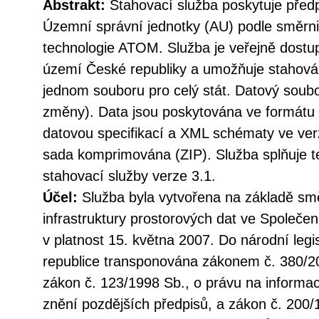
Abstrakt:
Stahovací služba poskytuje před
Územní správní jednotky (AU) podle směr
technologie ATOM. Služba je veřejně dostu
území České republiky a umožňuje stahován
jednom souboru pro celý stát. Datový soubo
změny). Data jsou poskytována ve formátu
datovou specifikací a XML schématy ve verz
sada komprimována (ZIP). Služba splňuje 
stahovací služby verze 3.1.
Účel:
Služba byla vytvořena na základě sm
infrastruktury prostorových dat ve Společen
v platnost 15. května 2007. Do národní legi
republice transponována zákonem č. 380/20
zákon č. 123/1998 Sb., o právu na informac
znění pozdějších předpisů, a zákon č. 200/