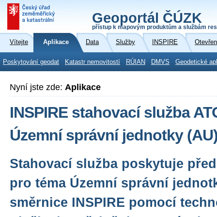
Geoportál ČÚZK
přístup k mapovým produktům a službám res
Vítejte
Aplikace
Data
Služby
INSPIRE
Otevřen
Poskytování geodat
Katastr nemovitostí
RÚIAN
DMVS
Geodetické ap
Nyní jste zde:
Aplikace
INSPIRE stahovací služba A
Územní správní jednotky (AU
Stahovací služba poskytuje před
pro téma Územní správní jednot
směrnice INSPIRE pomocí techn