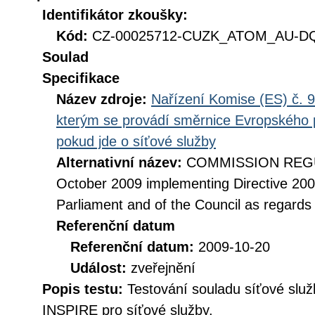
Identifikátor zkoušky:
Kód:
CZ-00025712-CUZK_ATOM_AU-DQ_
Soulad
Specifikace
Název zdroje:
Nařízení Komise (ES) č. 9
kterým se provádí směrnice Evropského 
pokud jde o síťové služby
Alternativní název:
COMMISSION REGUL
October 2009 implementing Directive 20
Parliament and of the Council as regards
Referenční datum
Referenční datum:
2009-10-20
Událost:
zveřejnění
Popis testu:
Testování souladu síťové služ
INSPIRE pro síťové služby.