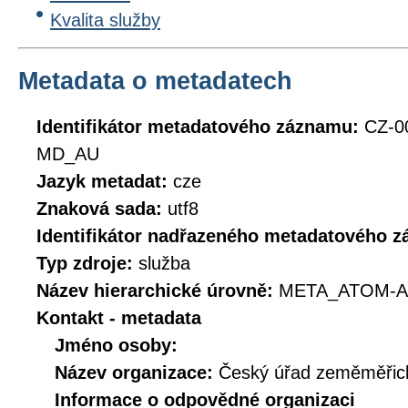
Kvalita služby
Metadata o metadatech
Identifikátor metadatového záznamu:
CZ-0
MD_AU
Jazyk metadat:
cze
Znaková sada:
utf8
Identifikátor nadřazeného metadatového 
Typ zdroje:
služba
Název hierarchické úrovně:
META_ATOM-A
Kontakt - metadata
Jméno osoby:
Název organizace:
Český úřad zeměměřick
Informace o odpovědné organizaci