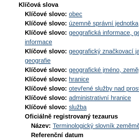
Klíčová slova
Klíčové slovo:
obec
Klíčové slovo:
územně správní jednotka
Klíčové slovo:
geografická informace, g
informace
Klíčové slovo:
geografický značkovací j
geografie
Klíčové slovo:
geografické jméno, zem
Klíčové slovo:
hranice
Klíčové slovo:
otevřené služby nad pros
Klíčové slovo:
administrativní hranice
Klíčové slovo:
služba
Oficiálně registrovaný tezaurus
Název:
Terminologický slovník zeměměř
Referenční datum