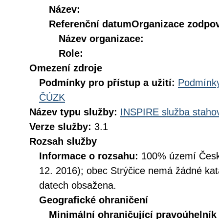
Název:
Referenční datum
Organizace zodpov
Název organizace:
Role:
Omezení zdroje
Podmínky pro přístup a užití:
Podmínky
ČÚZK
Název typu služby:
INSPIRE služba stahov
Verze služby:
3.1
Rozsah služby
Informace o rozsahu:
100% území České
12. 2016); obec Strýčice nemá žádné kata
datech obsažena.
Geografické ohraničení
Minimální ohraničující pravoúhelník