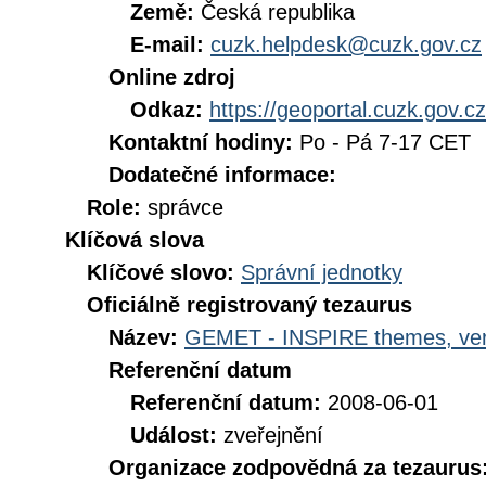
Země:
Česká republika
E-mail:
cuzk.helpdesk@cuzk.gov.cz
Online zdroj
Odkaz:
https://geoportal.cuzk.gov.cz
Kontaktní hodiny:
Po - Pá 7-17 CET
Dodatečné informace:
Role:
správce
Klíčová slova
Klíčové slovo:
Správní jednotky
Oficiálně registrovaný tezaurus
Název:
GEMET - INSPIRE themes, ver
Referenční datum
Referenční datum:
2008-06-01
Událost:
zveřejnění
Organizace zodpovědná za tezaurus