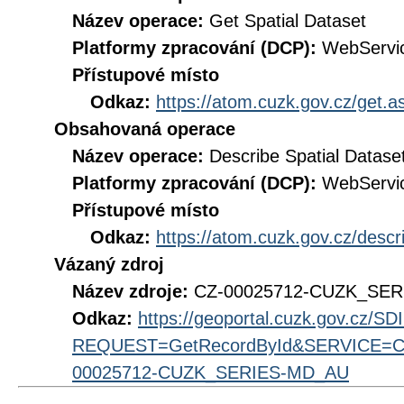
Název operace:
Get Spatial Dataset
Platformy zpracování (DCP):
WebServi
Přístupové místo
Odkaz:
https://atom.cuzk.gov.cz/get
Obsahovaná operace
Název operace:
Describe Spatial Datase
Platformy zpracování (DCP):
WebServi
Přístupové místo
Odkaz:
https://atom.cuzk.gov.cz/des
Vázaný zdroj
Název zdroje:
CZ-00025712-CUZK_SE
Odkaz:
https://geoportal.cuzk.gov.cz/S
REQUEST=GetRecordById&SERVICE=CS
00025712-CUZK_SERIES-MD_AU