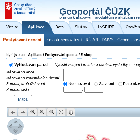
Geoportál ČÚZK
přístup k mapovým produktům a službám res
Vítejte
Aplikace
Data
Služby
INSPIRE
Otevřen
Poskytování geodat
Katastr nemovitostí
RÚIAN
DMVS
Geodetické 
Nyní jste zde:
Aplikace / Poskytování geodat / E-shop
Vyhledávání parcel
Vyčistit vstupní formulář a odebrat výsledky z map
Název/Kód obce
Název/Kód katastrálního území
Parcela, druh číslování
Neomezovat
Stavební
Pozemkov
Parcelní číslo
/
Mapa