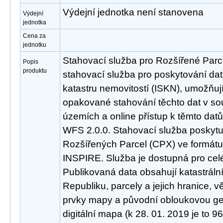
Výdejní jednotka není stanovena
Výdejní
jednotka
Cena za
jednotku
Stahovací služba pro Rozšířené Parc
Popis
produktu
stahovací služba pro poskytování da
katastru nemovitostí (ISKN), umožňuj
opakované stahování těchto dat v so
územích a online přístup k těmto da
WFS 2.0.0. Stahovací služba poskyt
Rozšířených Parcel (CPX) ve formátu
INSPIRE. Služba je dostupná pro cel
Publikovaná data obsahují katastrál
Republiku, parcely a jejich hranice, 
prvky mapy a původní obloukovou geo
digitální mapa (k 28. 01. 2019 je to