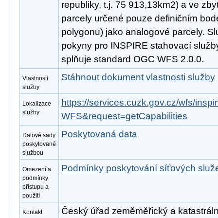
republiky, t.j. 75 913,13km2) a ve zby
parcely určené pouze definičním bod
polygonu) jako analogové parcely. Sl
pokyny pro INSPIRE stahovací služby
splňuje standard OGC WFS 2.0.0.
Stáhnout dokument vlastnosti služby
Vlastnosti
služby
https://services.cuzk.gov.cz/wfs/ins
Lokalizace
služby
WFS&request=getCapabilities
Poskytovaná data
Datové sady
poskytované
službou
Podmínky poskytování síťových slu
Omezení a
podmínky
přístupu a
použití
Český úřad zeměměřický a katastrální
Kontakt