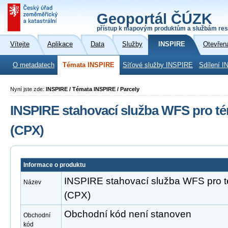
Geoportál ČÚZK
přístup k mapovým produktům a službám res
Vítejte
Aplikace
Data
Služby
INSPIRE
Otevřen
O metadatech
Témata INSPIRE
Síťové služby INSPIRE
Sdílení I
Nyní jste zde:
INSPIRE / Témata INSPIRE / Parcely
INSPIRE stahovací služba WFS pro té
(CPX)
Informace o produktu
INSPIRE stahovací služba WFS pro 
Název
(CPX)
Obchodní kód není stanoven
Obchodní
kód