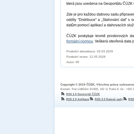
která jsou uvedena na Geoportálu ČÚZK 
Zde je pro každou datovou sadu připrav
oddíly "Distribuce" a „Stahování dat" s 
datům pomocí aplikací a stahovacích sl
ČÚZK poskytuje kromě prostorových dat
formální normou
. Veškerá otevřená data 
Poslední aktualizace: 03.03.2026
Poslední revize:
12.05.2026
Autor: 95
Copyright © 2010 ČÚZK, Všechna práva vyhrazen
Kontakt: Pod sídlištěm 9/1800, 182 11 Praha 8, tel.: +420
RSS 2.0 Geoportál ČÚZK
RSS 2.0 Aplikace
RSS 2.0 Datové sady
RSS