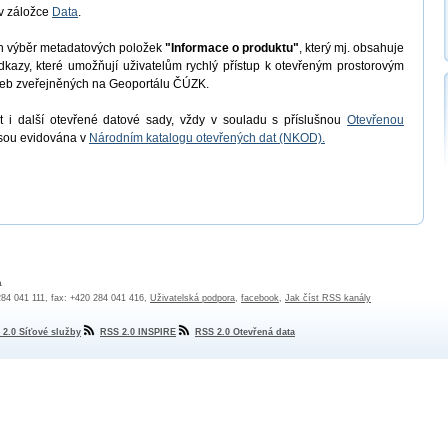
v záložce
Data
.
en výběr metadatových položek
"Informace o produktu"
, který mj. obsahuje
odkazy, které umožňují uživatelům rychlý přístup k otevřeným prostorovým
užeb zveřejněných na Geoportálu ČÚZK.
 i další otevřené datové sady, vždy v souladu s příslušnou
Otevřenou
jsou evidována v
Národním katalogu otevřených dat (NKOD).
a
 284 041 111, fax: +420 284 041 416,
Uživatelská podpora
,
facebook
,
Jak číst RSS kanály
 2.0 Síťové služby
RSS 2.0 INSPIRE
RSS 2.0 Otevřená data