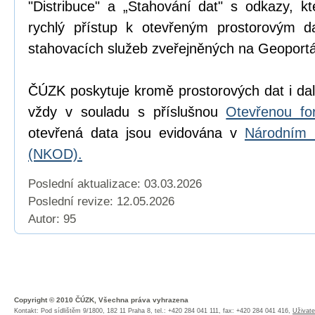
"Distribuce" a „Stahování dat" s odkazy, k
rychlý přístup k otevřeným prostorovým d
stahovacích služeb zveřejněných na Geoport
ČÚZK poskytuje kromě prostorových dat i dal
vždy v souladu s příslušnou
Otevřenou fo
otevřená data jsou evidována v
Národním 
(NKOD).
Poslední aktualizace: 03.03.2026
Poslední revize:
12.05.2026
Autor: 95
Copyright © 2010 ČÚZK, Všechna práva vyhrazena
Kontakt: Pod sídlištěm 9/1800, 182 11 Praha 8, tel.: +420 284 041 111, fax: +420 284 041 416,
Uživate