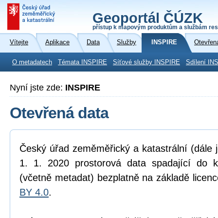
Geoportál ČÚZK
přístup k mapovým produktům a službám res
Vítejte
Aplikace
Data
Služby
INSPIRE
Otevřen
O metadatech
Témata INSPIRE
Síťové služby INSPIRE
Sdílení IN
Nyní jste zde:
INSPIRE
Otevřená data
Český úřad zeměměřický a katastrální (dále 
1. 1. 2020 prostorová data spadající do 
(včetně metadat) bezplatně na základě licen
BY 4.0
.