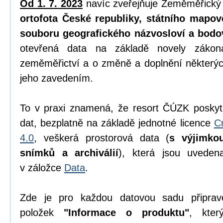
Od 1. 7. 2023
navíc zveřejňuje Zeměměřický
ortofota České republiky, státního mapov
souboru geografického názvosloví a bodo
otevřená data na základě novely zák
zeměměřictví a o změně a doplnění některýc
jeho zavedením.
To v praxi znamená, že resort ČÚZK poskyt
dat, bezplatně na základě jednotné licence
C
4.0
, veškerá prostorová data (
s výjimko
snímků a archiválií
), která jsou uvede
v záložce
Data
.
Zde je pro každou datovou sadu připrav
položek
"Informace o produktu"
, kter