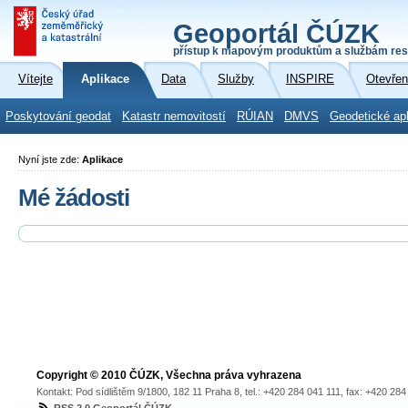
Geoportál ČÚZK
přístup k mapovým produktům a službám res
Vítejte
Aplikace
Data
Služby
INSPIRE
Otevřen
Poskytování geodat
Katastr nemovitostí
RÚIAN
DMVS
Geodetické ap
Nyní jste zde:
Aplikace
Mé žádosti
Copyright © 2010 ČÚZK, Všechna práva vyhrazena
Kontakt: Pod sídlištěm 9/1800, 182 11 Praha 8, tel.: +420 284 041 111, fax: +420 28