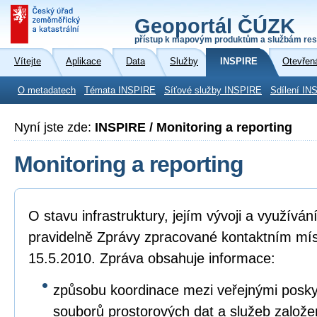
Geoportál ČÚZK
přístup k mapovým produktům a službám res
Vítejte
Aplikace
Data
Služby
INSPIRE
Otevřen
O metadatech
Témata INSPIRE
Síťové služby INSPIRE
Sdílení IN
Nyní jste zde:
INSPIRE / Monitoring a reporting
Monitoring a reporting
O stavu infrastruktury, jejím vývoji a využívá
pravidelně Zprávy zpracované kontaktním mí
15.5.2010. Zpráva obsahuje informace:
způsobu koordinace mezi veřejnými poskyto
souborů prostorových dat a služeb založ