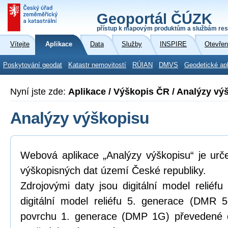
Geoportál ČÚZK
přístup k mapovým produktům a službám res
Vítejte
Aplikace
Data
Služby
INSPIRE
Otevřen
Poskytování geodat
Katastr nemovitostí
RÚIAN
DMVS
Geodetické ap
Nyní jste zde:
Aplikace / Výškopis ČR / Analýzy vý
Analýzy výškopisu
Webová aplikace „Analýzy výškopisu“ je urč
výškopisných dat území České republiky.
Zdrojovými daty jsou digitální model relié
digitální model reliéfu 5. generace (DMR 5
povrchu 1. generace (DMP 1G) převedené d