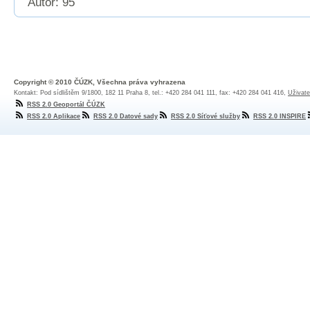
Autor: 95
Copyright © 2010 ČÚZK, Všechna práva vyhrazena
Kontakt: Pod sídlištěm 9/1800, 182 11 Praha 8, tel.: +420 284 041 111, fax: +420 284 041 416,
Uživate
RSS 2.0 Geoportál ČÚZK
RSS 2.0 Aplikace
RSS 2.0 Datové sady
RSS 2.0 Síťové služby
RSS 2.0 INSPIRE