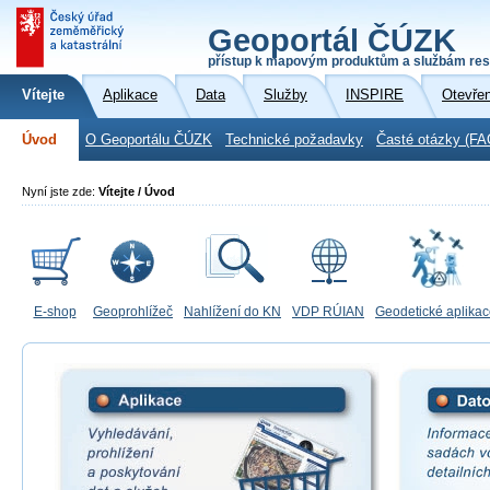
Geoportál ČÚZK
přístup k mapovým produktům a službám res
Vítejte
Aplikace
Data
Služby
INSPIRE
Otevře
Úvod
O Geoportálu ČÚZK
Technické požadavky
Časté otázky (FA
Nyní jste zde:
Vítejte / Úvod
E-shop
Geoprohlížeč
Nahlížení do KN
VDP RÚIAN
Geodetické aplika