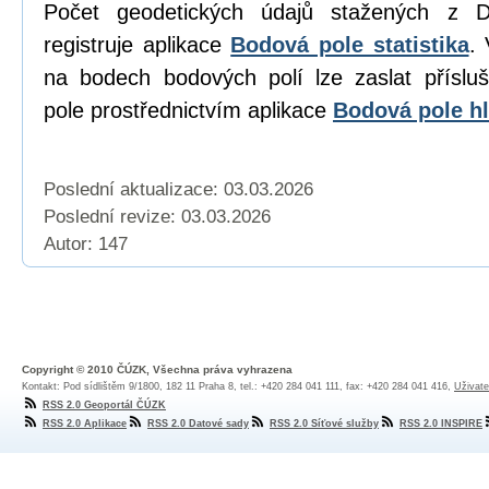
Počet geodetických údajů stažených z D
registruje aplikace
Bodová pole statistika
. 
na bodech bodových polí lze zaslat přísl
pole prostřednictvím aplikace
Bodová pole hl
Poslední aktualizace: 03.03.2026
Poslední revize:
03.03.2026
Autor: 147
Copyright © 2010 ČÚZK, Všechna práva vyhrazena
Kontakt: Pod sídlištěm 9/1800, 182 11 Praha 8, tel.: +420 284 041 111, fax: +420 284 041 416,
Uživate
RSS 2.0 Geoportál ČÚZK
RSS 2.0 Aplikace
RSS 2.0 Datové sady
RSS 2.0 Síťové služby
RSS 2.0 INSPIRE