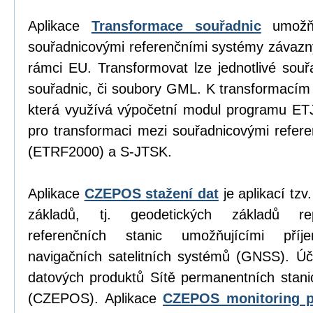
Aplikace
Transformace souřadnic
umožňu
souřadnicovými referenčními systémy závazn
rámci EU. Transformovat lze jednotlivé sou
souřadnic, či soubory GML. K transformacím
která využívá výpočetní modul programu E
pro transformaci mezi souřadnicovými refe
(ETRF2000) a S-JTSK.
Aplikace
CZEPOS stažení dat
je aplikací tz
základů, tj. geodetických základů re
referenčních stanic umožňujícími příj
navigačních satelitních systémů (GNSS). Úč
datových produktů Sítě permanentních stan
(CZEPOS). Aplikace
CZEPOS monitoring p