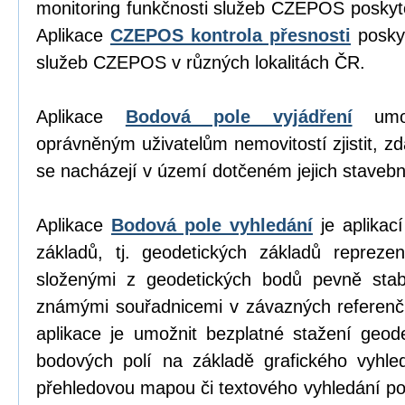
monitoring funkčnosti služeb CZEPOS poskyt
Aplikace
CZEPOS kontrola přesnosti
poskyt
služeb CZEPOS v různých lokalitách ČR.
Aplikace
Bodová pole vyjádření
umož
oprávněným uživatelům nemovitostí zjistit, z
se nacházejí v území dotčeném jejich stavební
Aplikace
Bodová pole vyhledání
je aplikací
základů, tj. geodetických základů repreze
složenými z geodetických bodů pevně stab
známými souřadnicemi v závazných referen
aplikace je umožnit bezplatné stažení geod
bodových polí na základě grafického vyhl
přehledovou mapou či textového vyhledání p