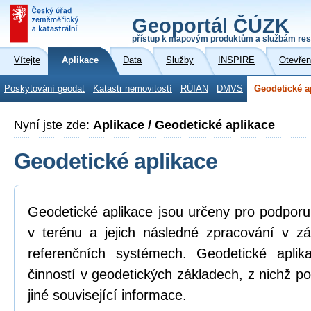
Geoportál ČÚZK
přístup k mapovým produktům a službám res
Vítejte
Aplikace
Data
Služby
INSPIRE
Otevřen
Poskytování geodat
Katastr nemovitostí
RÚIAN
DMVS
Geodetické a
Nyní jste zde:
Aplikace / Geodetické aplikace
Geodetické aplikace
Geodetické aplikace jsou určeny pro podpor
v terénu a jejich následné zpracování v z
referenčních systémech. Geodetické aplik
činností v geodetických základech, z nichž po
jiné související informace.