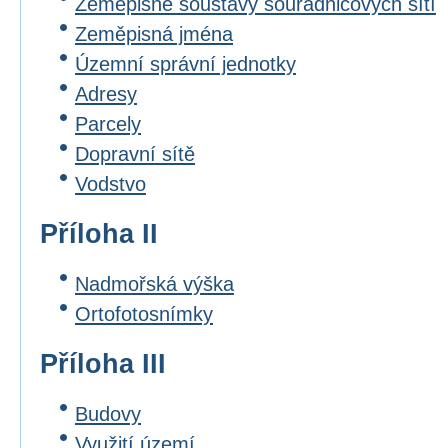
Zeměpisné soustavy souřadnicových sítí
Zeměpisná jména
Územní správní jednotky
Adresy
Parcely
Dopravní sítě
Vodstvo
Příloha II
Nadmořská výška
Ortofotosnímky
Příloha III
Budovy
Využití území