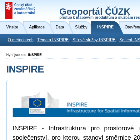
Geoportál ČÚZK
přístup k mapovým produktům a službám res
Vítejte
Aplikace
Data
Služby
INSPIRE
Otevřen
O metadatech
Témata INSPIRE
Síťové služby INSPIRE
Sdílení IN
Nyní jste zde:
INSPIRE
INSPIRE
INSPIRE - Infrastruktura pro prostorové
společenství, pro kterou stanoví směrnice 2