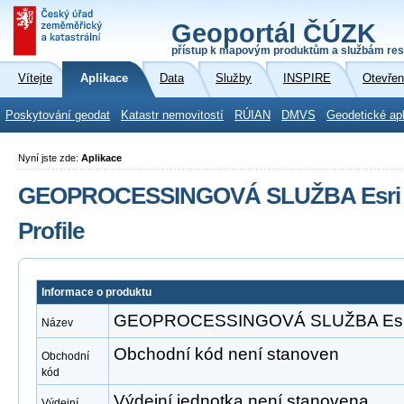
Geoportál ČÚZK
přístup k mapovým produktům a službám res
Vítejte
Aplikace
Data
Služby
INSPIRE
Otevřen
Poskytování geodat
Katastr nemovitostí
RÚIAN
DMVS
Geodetické ap
Nyní jste zde:
Aplikace
GEOPROCESSINGOVÁ SLUŽBA Esri A
Profile
Informace o produktu
GEOPROCESSINGOVÁ SLUŽBA Esri Ar
Název
Obchodní kód není stanoven
Obchodní
kód
Výdejní jednotka není stanovena
Výdejní