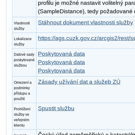
profilu je možné nastavit volitelný pa
(SampleDistance), tedy požadované roz
Stáhnout dokument vlastnosti služby
Vlastnosti
služby
https://ags.cuzk.gov.cz/arcgis2/rest/
Lokalizace
služby
Poskytovaná data
Datové sady
poskytované
Poskytovaná data
službou
Poskytovaná data
Zásady užívání dat a služeb ZÚ
Omezení a
podmínky
přístupu a
použití
Spustit službu
Prohlížení
služby ve
veřejném
klientu
Český úřad zeměměřický a katastrální, 