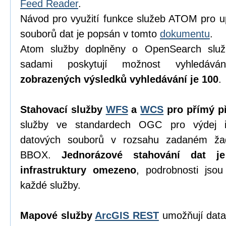
Feed Reader
.
Návod pro využití funkce služeb ATOM pro u
souborů dat je popsán v tomto
dokumentu
.
Atom služby doplněny o OpenSearch služ
sadami poskytují možnost vyhledáv
zobrazených výsledků vyhledávání je 100
.
Stahovací služby
WFS
a
WCS
pro přímý př
služby ve standardech OGC pro výdej in
datových souborů v rozsahu zadaném ža
BBOX.
Jednorázové stahování dat j
infrastruktury omezeno
, podrobnosti jso
každé služby.
Mapové služby
ArcGIS REST
umožňují data