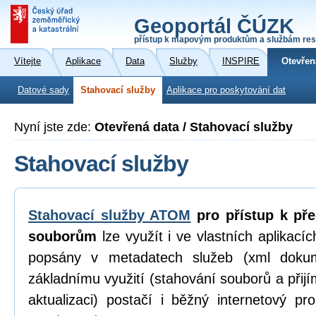
Geoportál ČÚZK
přístup k mapovým produktům a službám res
Vítejte
Aplikace
Data
Služby
INSPIRE
Otevřen
Datové sady
Stahovací služby
Aplikace pro poskytování dat
Nyní jste zde:
Otevřená data / Stahovací služby
Stahovací služby
Stahovací služby ATOM
pro přístup k př
souborům
lze využít i ve vlastních aplikací
popsány v metadatech služeb (xml dokum
základnímu využití (stahování souborů a přijí
aktualizaci) postačí i běžný internetový p