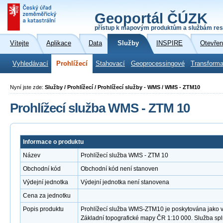
Geoportál ČÚZK
přístup k mapovým produktům a službám res
Vítejte
Aplikace
Data
Služby
INSPIRE
Otevřen
Vyhledávací
Prohlížecí
Stahovací
Geoprocessingové
Transforma
Nyní jste zde:
Služby / Prohlížecí / Prohlížecí služby - WMS / WMS - ZTM10
Prohlížecí služba WMS - ZTM 10
Informace o produktu
Název
Prohlížecí služba WMS - ZTM 10
Obchodní kód
Obchodní kód není stanoven
Výdejní jednotka
Výdejní jednotka není stanovena
Cena za jednotku
Popis produktu
Prohlížecí služba WMS-ZTM10 je poskytována jako ve
Základní topografické mapy ČR 1:10 000. Služba sp