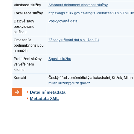
Vlastnosti služby
Stáhnout dokument vlastnosti služby
Lokalizace služby
https://ags.cuzk.gov.cz/arcgis1/services/ZTM/ZTM
Datové sady
Poskytovaná data
poskytované
službou
Omezení a
Zásady užívání dat a služeb ZÚ
podmínky přístupu
a použití
Prohlížení služby
Spustit službu
ve veřejném
klientu
Kontakt
Český úřad zeměměřický a katastrální, Křížek, Milan ,
milan.krizek@cuzk.gov.cz
Detailní metadata
Metadata XML