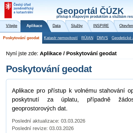
Geoportál ČÚZK
přístup k mapovým produktům a službám res
Vítejte
Aplikace
Data
Služby
INSPIRE
Otevřen
Poskytování geodat
Katastr nemovitostí
RÚIAN
DMVS
Geodetické 
Nyní jste zde:
Aplikace / Poskytování geodat
Poskytování geodat
Aplikace pro přístup k volnému stahování o
poskytnutí za úplatu, případně žád
geoprostorových dat.
Poslední aktualizace: 03.03.2026
Poslední revize:
03.03.2026