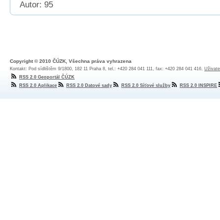
Autor: 95
Copyright © 2010 ČÚZK, Všechna práva vyhrazena
Kontakt: Pod sídlištěm 9/1800, 182 11 Praha 8, tel.: +420 284 041 111, fax: +420 284 041 416,
Uživate
RSS 2.0 Geoportál ČÚZK
RSS 2.0 Aplikace
RSS 2.0 Datové sady
RSS 2.0 Síťové služby
RSS 2.0 INSPIRE