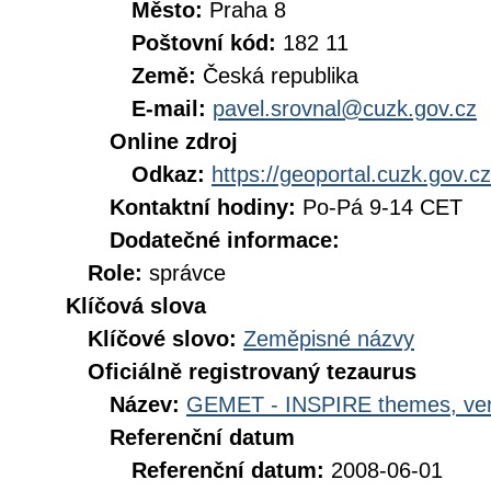
Město:
Praha 8
Poštovní kód:
182 11
Země:
Česká republika
E-mail:
pavel.srovnal@cuzk.gov.cz
Online zdroj
Odkaz:
https://geoportal.cuzk.gov.cz
Kontaktní hodiny:
Po-Pá 9-14 CET
Dodatečné informace:
Role:
správce
Klíčová slova
Klíčové slovo:
Zeměpisné názvy
Oficiálně registrovaný tezaurus
Název:
GEMET - INSPIRE themes, ver
Referenční datum
Referenční datum:
2008-06-01