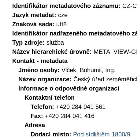
Identifikátor metadatového záznamu:
CZ-
Jazyk metadat:
cze
Znaková sada:
utf8
Identifikátor nadřazeného metadatového 
Typ zdroje:
služba
Název hierarchické úrovně:
META_VIEW-G
Kontakt - metadata
Jméno osoby:
Vlček, Bohumil, Ing.
Název organizace:
Český úřad zeměměřick
Informace o odpovědné organizaci
Kontaktní telefon
Telefon:
+420 284 041 561
Fax:
+420 284 041 416
Adresa
Dodací místo:
Pod sídlištěm 1800/9