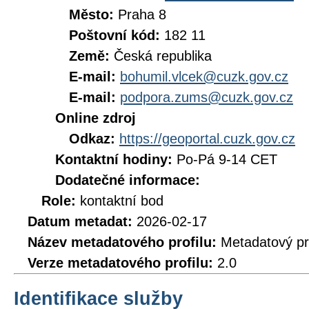
Město:
Praha 8
Poštovní kód:
182 11
Země:
Česká republika
E-mail:
bohumil.vlcek@cuzk.gov.cz
E-mail:
podpora.zums@cuzk.gov.cz
Online zdroj
Odkaz:
https://geoportal.cuzk.gov.cz
Kontaktní hodiny:
Po-Pá 9-14 CET
Dodatečné informace:
Role:
kontaktní bod
Datum metadat:
2026-02-17
Název metadatového profilu:
Metadatový pr
Verze metadatového profilu:
2.0
Identifikace služby