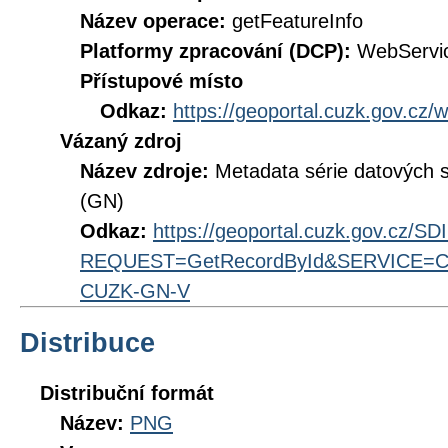
Název operace:
getFeatureInfo
Platformy zpracování (DCP):
WebServi
Přístupové místo
Odkaz:
https://geoportal.cuzk.gov.c
Vázaný zdroj
Název zdroje:
Metadata série datových
(GN)
Odkaz:
https://geoportal.cuzk.gov.cz/S
REQUEST=GetRecordById&SERVICE=CS
CUZK-GN-V
Distribuce
Distribuční formát
Název:
PNG