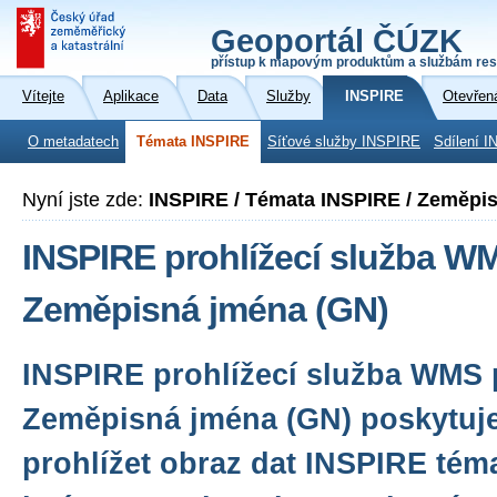
Geoportál ČÚZK
přístup k mapovým produktům a službám res
Vítejte
Aplikace
Data
Služby
INSPIRE
Otevřen
O metadatech
Témata INSPIRE
Síťové služby INSPIRE
Sdílení I
Nyní jste zde:
INSPIRE / Témata INSPIRE / Zeměpi
INSPIRE prohlížecí služba W
Zeměpisná jména (GN)
INSPIRE prohlížecí služba WMS 
Zeměpisná jména (GN) poskytuj
prohlížet obraz dat INSPIRE té