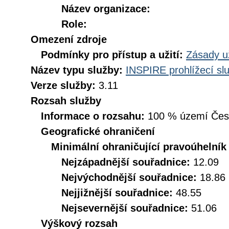
Název organizace:
Role:
Omezení zdroje
Podmínky pro přístup a užití:
Zásady u
Název typu služby:
INSPIRE prohlížecí sl
Verze služby:
3.11
Rozsah služby
Informace o rozsahu:
100 % území České
Geografické ohraničení
Minimální ohraničující pravoúhelník
Nejzápadnější souřadnice:
12.09
Nejvýchodnější souřadnice:
18.86
Nejjižnější souřadnice:
48.55
Nejsevernější souřadnice:
51.06
Výškový rozsah