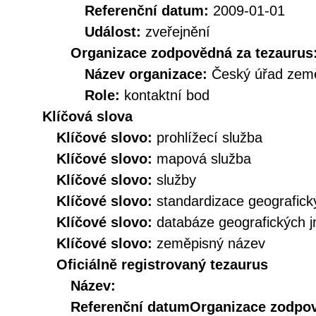
Referenční datum:
2009-01-01
Událost:
zveřejnění
Organizace zodpovědná za tezaurus
Název organizace:
Český úřad země
Role:
kontaktní bod
Klíčová slova
Klíčové slovo:
prohlížecí služba
Klíčové slovo:
mapová služba
Klíčové slovo:
služby
Klíčové slovo:
standardizace geografic
Klíčové slovo:
databáze geografických 
Klíčové slovo:
zeměpisný název
Oficiálně registrovaný tezaurus
Název:
Referenční datum
Organizace zodpov