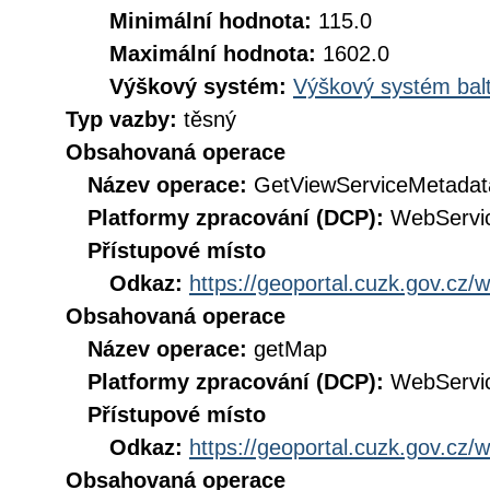
Minimální hodnota:
115.0
Maximální hodnota:
1602.0
Výškový systém:
Výškový systém balt
Typ vazby:
těsný
Obsahovaná operace
Název operace:
GetViewServiceMetadat
Platformy zpracování (DCP):
WebServi
Přístupové místo
Odkaz:
https://geoportal.cuzk.gov.c
Obsahovaná operace
Název operace:
getMap
Platformy zpracování (DCP):
WebServi
Přístupové místo
Odkaz:
https://geoportal.cuzk.gov.c
Obsahovaná operace