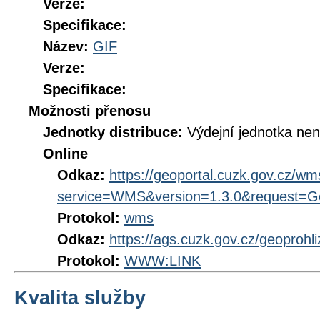
Verze:
Specifikace:
Název:
GIF
Verze:
Specifikace:
Možnosti přenosu
Jednotky distribuce:
Výdejní jednotka ne
Online
Odkaz:
https://geoportal.cuzk.gov.cz/
service=WMS&version=1.3.0&request=Get
Protokol:
wms
Odkaz:
https://ags.cuzk.gov.cz/geoprohl
Protokol:
WWW:LINK
Kvalita služby