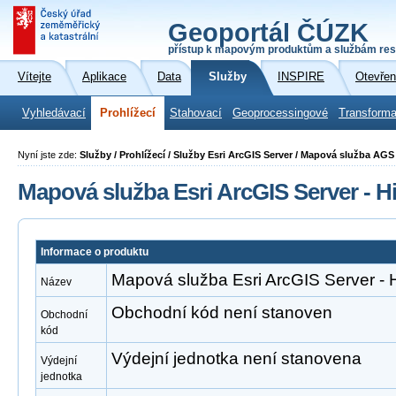
Geoportál ČÚZK
přístup k mapovým produktům a službám res
Vítejte
Aplikace
Data
Služby
INSPIRE
Otevřen
Vyhledávací
Prohlížecí
Stahovací
Geoprocessingové
Transforma
Nyní jste zde:
Služby / Prohlížecí / Služby Esri ArcGIS Server / Mapová služba AGS
Mapová služba Esri ArcGIS Server - H
Informace o produktu
Mapová služba Esri ArcGIS Server - 
Název
Obchodní kód není stanoven
Obchodní
kód
Výdejní jednotka není stanovena
Výdejní
jednotka