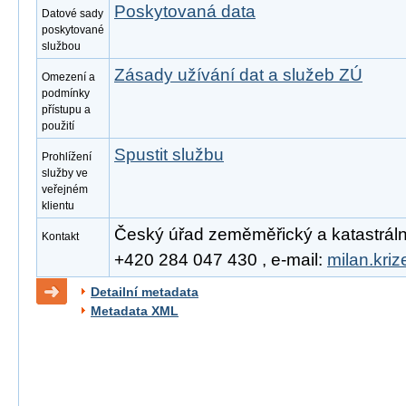
Poskytovaná data
Datové sady
poskytované
službou
Zásady užívání dat a služeb ZÚ
Omezení a
podmínky
přístupu a
použití
Spustit službu
Prohlížení
služby ve
veřejném
klientu
Český úřad zeměměřický a katastrální, 
Kontakt
+420 284 047 430 , e-mail:
milan.kri
Detailní metadata
Metadata XML