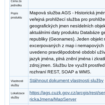
Cena za
jednotku
Mapová služba AGS - Historická jmén
Popis
produktu
veřejná prohlížecí služba pro prohlíže
geografických jmen nesídelních obje
aktuálními daty produktu Databáze 
republiky (Geonames). Jeden objekt m
excerpovaných z map i nemapových zd
uvedeno pravděpodobné období užívá
jazyk jména, plná znění jména i zkratk
zdroj jmen. Službu lze využít prostře
rozhraní REST, SOAP a WMS.
Stáhnout dokument vlastnosti služby
Vlastnosti
služby
https://ags.cuzk.gov.cz/arcgis/rest
Lokalizace
služby
rickaJmena/MapServer