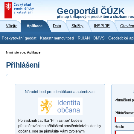
Geoportál ČÚZK
přístup k mapovým produktům a službám res
Vítejte
Aplikace
Data
Služby
INSPIRE
Otevřen
Poskytování geodat
Katastr nemovitostí
RÚIAN
DMVS
Geodetické ap
Nyní jste zde:
Aplikace
Přihlášení
Národní bod pro identifikaci a autentizaci
Přihlášení 
Přihlašovac
Po stisknutí tlačítka "Přihlásit se" budete
přesměrováni na přihlášení prostřednictvím Identity
Heslo:
občana, kde se přihlásíte Vámi zvoleným