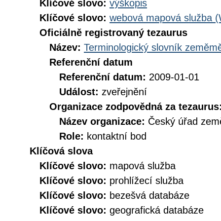
Klíčové slovo:
výškopis
Klíčové slovo:
webová mapová služba 
Oficiálně registrovaný tezaurus
Název:
Terminologický slovník zeměměř
Referenční datum
Referenční datum:
2009-01-01
Událost:
zveřejnění
Organizace zodpovědná za tezaurus
Název organizace:
Český úřad země
Role:
kontaktní bod
Klíčová slova
Klíčové slovo:
mapová služba
Klíčové slovo:
prohlížecí služba
Klíčové slovo:
bezešvá databáze
Klíčové slovo:
geografická databáze