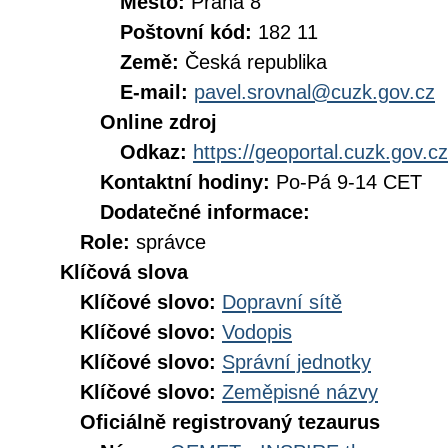
Město:
Praha 8
Poštovní kód:
182 11
Země:
Česká republika
E-mail:
pavel.srovnal@cuzk.gov.cz
Online zdroj
Odkaz:
https://geoportal.cuzk.gov.cz
Kontaktní hodiny:
Po-Pá 9-14 CET
Dodatečné informace:
Role:
správce
Klíčová slova
Klíčové slovo:
Dopravní sítě
Klíčové slovo:
Vodopis
Klíčové slovo:
Správní jednotky
Klíčové slovo:
Zeměpisné názvy
Oficiálně registrovaný tezaurus