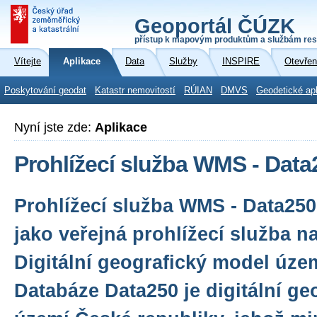
Geoportál ČÚZK
přístup k mapovým produktům a službám res
Vítejte
Aplikace
Data
Služby
INSPIRE
Otevřen
Poskytování geodat
Katastr nemovitostí
RÚIAN
DMVS
Geodetické ap
Nyní jste zde:
Aplikace
Prohlížecí služba WMS - Data
Prohlížecí služba WMS - Data250
jako veřejná prohlížecí služba n
Digitální geografický model úze
Databáze Data250 je digitální g