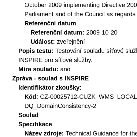
October 2009 implementing Directive 20
Parliament and of the Council as regards
Referenční datum
Referenční datum:
2009-10-20
Událost:
zveřejnění
Popis testu:
Testování souladu síťové služ
INSPIRE pro síťové služby.
Míra souladu:
ano
Zpráva - soulad s INSPIRE
Identifikátor zkoušky:
Kód:
CZ-00025712-CUZK_WMS_LOCAL
DQ_DomainConsistency-2
Soulad
Specifikace
Název zdroje:
Technical Guidance for t