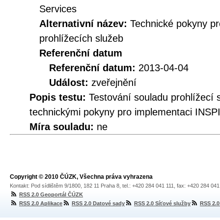
Services
Alternativní název:
Technické pokyny p
prohlížecích služeb
Referenční datum
Referenční datum:
2013-04-04
Událost:
zveřejnění
Popis testu:
Testování souladu prohlížec
technickými pokyny pro implementaci INSPI
Míra souladu:
ne
Copyright © 2010 ČÚZK, Všechna práva vyhrazena
Kontakt: Pod sídlištěm 9/1800, 182 11 Praha 8, tel.: +420 284 041 111, fax: +420 284 04
RSS 2.0 Geoportál ČÚZK
RSS 2.0 Aplikace
RSS 2.0 Datové sady
RSS 2.0 Síťové služby
RSS 2.0