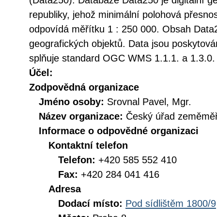
(Data250). Databáze Data250 je digitální 
republiky, jehož minimální polohová přesno
odpovídá měřítku 1 : 250 000. Obsah Data2
geografických objektů. Data jsou poskytová
splňuje standard OGC WMS 1.1.1. a 1.3.0.
Účel:
Zodpovědná organizace
Jméno osoby:
Srovnal Pavel, Mgr.
Název organizace:
Český úřad zeměměři
Informace o odpovědné organizaci
Kontaktní telefon
Telefon:
+420 585 552 410
Fax:
+420 284 041 416
Adresa
Dodací místo:
Pod sídlištěm 1800/9