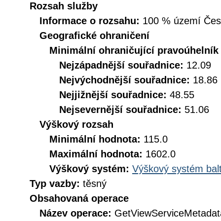
Rozsah služby
Informace o rozsahu:
100 % území České
Geografické ohraničení
Minimální ohraničující pravoúhelník
Nejzápadnější souřadnice:
12.09
Nejvýchodnější souřadnice:
18.86
Nejjižnější souřadnice:
48.55
Nejsevernější souřadnice:
51.06
Výškový rozsah
Minimální hodnota:
115.0
Maximální hodnota:
1602.0
Výškový systém:
Výškový systém balt
Typ vazby:
těsný
Obsahovaná operace
Název operace:
GetViewServiceMetadat