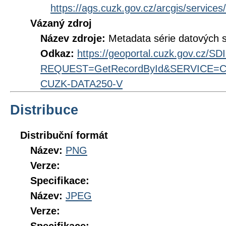
https://ags.cuzk.gov.cz/arcgis/servi
Vázaný zdroj
Název zdroje:
Metadata série datových 
Odkaz:
https://geoportal.cuzk.gov.cz/S
REQUEST=GetRecordById&SERVICE=CS
CUZK-DATA250-V
Distribuce
Distribuční formát
Název:
PNG
Verze:
Specifikace:
Název:
JPEG
Verze: