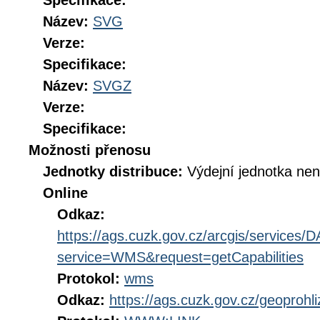
Specifikace:
Název:
SVG
Verze:
Specifikace:
Název:
SVGZ
Verze:
Specifikace:
Možnosti přenosu
Jednotky distribuce:
Výdejní jednotka ne
Online
Odkaz:
https://ags.cuzk.gov.cz/arcgis/service
service=WMS&request=getCapabilities
Protokol:
wms
Odkaz:
https://ags.cuzk.gov.cz/geoproh