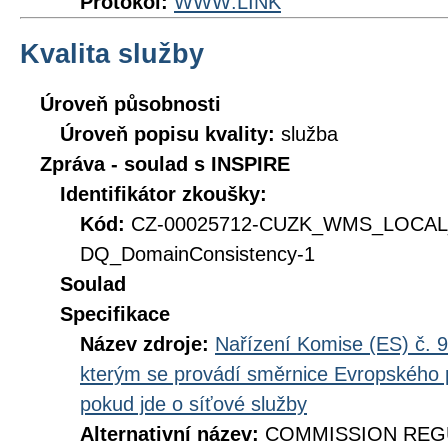
Protokol:
WWW:LINK
Kvalita služby
Úroveň působnosti
Úroveň popisu kvality:
služba
Zpráva - soulad s INSPIRE
Identifikátor zkoušky:
Kód:
CZ-00025712-CUZK_WMS_LOCAL
DQ_DomainConsistency-1
Soulad
Specifikace
Název zdroje:
Nařízení Komise (ES) č. 9
kterým se provádí směrnice Evropského 
pokud jde o síťové služby
Alternativní název:
COMMISSION REGUL