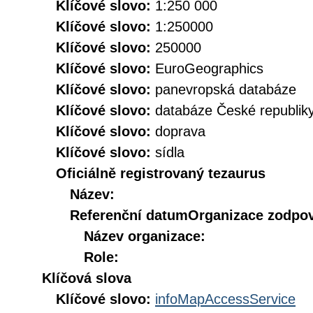
Klíčové slovo:
1:250 000
Klíčové slovo:
1:250000
Klíčové slovo:
250000
Klíčové slovo:
EuroGeographics
Klíčové slovo:
panevropská databáze
Klíčové slovo:
databáze České republik
Klíčové slovo:
doprava
Klíčové slovo:
sídla
Oficiálně registrovaný tezaurus
Název:
Referenční datum
Organizace zodpov
Název organizace:
Role:
Klíčová slova
Klíčové slovo:
infoMapAccessService