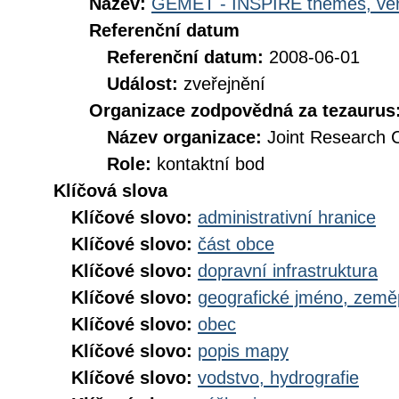
Název:
GEMET - INSPIRE themes, ver
Referenční datum
Referenční datum:
2008-06-01
Událost:
zveřejnění
Organizace zodpovědná za tezaurus
Název organizace:
Joint Research 
Role:
kontaktní bod
Klíčová slova
Klíčové slovo:
administrativní hranice
Klíčové slovo:
část obce
Klíčové slovo:
dopravní infrastruktura
Klíčové slovo:
geografické jméno, zem
Klíčové slovo:
obec
Klíčové slovo:
popis mapy
Klíčové slovo:
vodstvo, hydrografie