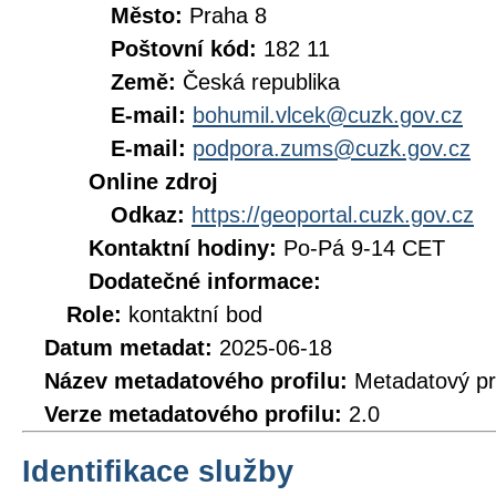
Město:
Praha 8
Poštovní kód:
182 11
Země:
Česká republika
E-mail:
bohumil.vlcek@cuzk.gov.cz
E-mail:
podpora.zums@cuzk.gov.cz
Online zdroj
Odkaz:
https://geoportal.cuzk.gov.cz
Kontaktní hodiny:
Po-Pá 9-14 CET
Dodatečné informace:
Role:
kontaktní bod
Datum metadat:
2025-06-18
Název metadatového profilu:
Metadatový pr
Verze metadatového profilu:
2.0
Identifikace služby