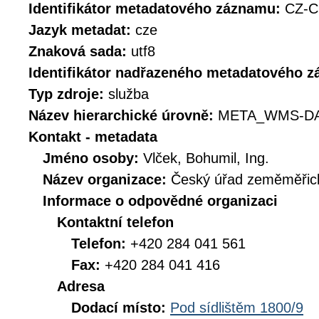
Identifikátor metadatového záznamu:
CZ-C
Jazyk metadat:
cze
Znaková sada:
utf8
Identifikátor nadřazeného metadatového 
Typ zdroje:
služba
Název hierarchické úrovně:
META_WMS-DA
Kontakt - metadata
Jméno osoby:
Vlček, Bohumil, Ing.
Název organizace:
Český úřad zeměměřick
Informace o odpovědné organizaci
Kontaktní telefon
Telefon:
+420 284 041 561
Fax:
+420 284 041 416
Adresa
Dodací místo:
Pod sídlištěm 1800/9