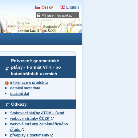
Česky
English
Přihlášení do aplikací
Potvrzené geometrické
plány - Formát VFK - po
katastrálních územích
informace o produktu
detailní metadata
stažení dat
Odkazy
Stahovací služby ATOM – úvod
webové stránky ČÚZK
webové stránky Zeměměřického
úřadu
předpisy a dokumenty