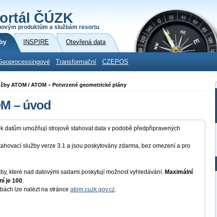
ortál ČÚZK
povým produktům a službám resortu
by
INSPIRE
Otevřená data
Geoprocessingové
Transformační
CZEPOS
služby ATOM / ATOM – Potvrzené geometrické plány
OM – úvod
p k datům umožňují strojově stahovat data v podobě předpřipravených
tahovací služby verze 3.1 a jsou poskytovány zdarma, bez omezení a pro
y, které nad datovými sadami poskytují možnost vyhledávání.
Maximální
í je 100
.
žbách lze nalézt na stránce
atom.cuzk.gov.cz
.