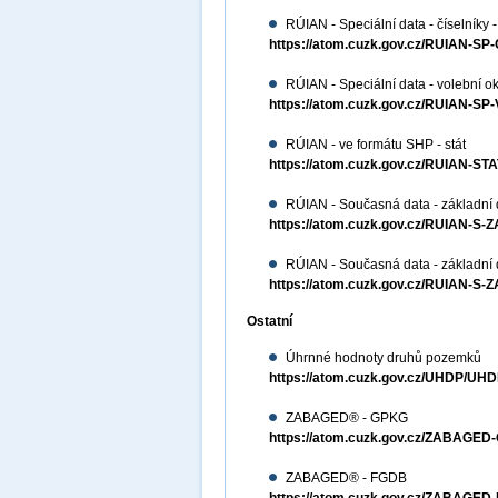
RÚIAN - Speciální data - číselníky -
https://atom.cuzk.gov.cz/RUIAN-SP
RÚIAN - Speciální data - volební ok
https://atom.cuzk.gov.cz/RUIAN-S
RÚIAN - ve formátu SHP - stát
https://atom.cuzk.gov.cz/RUIAN-S
RÚIAN - Současná data - základní 
https://atom.cuzk.gov.cz/RUIAN-S-
RÚIAN - Současná data - základní
https://atom.cuzk.gov.cz/RUIAN-S-
Ostatní
Úhrnné hodnoty druhů pozemků
https://atom.cuzk.gov.cz/UHDP/UHD
ZABAGED® - GPKG
https://atom.cuzk.gov.cz/ZABAG
ZABAGED® - FGDB