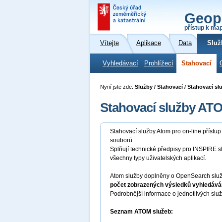
Geop
přístup k ma
Vítejte
Aplikace
Data
Služ
Vyhledávací
Prohlížecí
Stahovací
Nyní jste zde:
Služby / Stahovací / Stahovací 
Stahovací služby AT
Stahovací služby Atom pro on-line přístu
souborů.
Splňují technické předpisy pro INSPIRE s
všechny typy uživatelských aplikací.
Atom služby doplněny o OpenSearch služb
počet zobrazených výsledků vyhledáván
Podrobnější informace o jednotlivých slu
Seznam ATOM služeb: