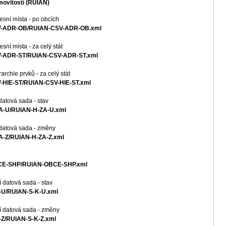
movitostí (RÚIAN)
sní místa - po obcích
CSV-ADR-OB/RUIAN-CSV-ADR-OB.xml
ní místa - za celý stát
CSV-ADR-ST/RUIAN-CSV-ADR-ST.xml
rchie prvků - za celý stát
V-HIE-ST/RUIAN-CSV-HIE-ST.xml
datová sada - stav
ZA-U/RUIAN-H-ZA-U.xml
 datová sada - změny
ZA-Z/RUIAN-H-ZA-Z.xml
OBCE-SHP/RUIAN-OBCE-SHP.xml
 datová sada - stav
K-U/RUIAN-S-K-U.xml
í datová sada - změny
K-Z/RUIAN-S-K-Z.xml