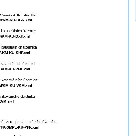
o katastrálních územích
DGN/KM-KU-DGN.xml
 katastrálních územích
XF/KM-KU-DXF.xml
 katastrálních územích
HP/KM-KU-SHP.xml
 katastrálních územích
FK/KM-KU-VFK.xml
 katastrálních územích
VKM/KM-KU-VKM.xml
ifikovaného vlastníka
ZSVM.xml
mát VFK - po katastrálních územích
U-VFK/GMPL-KU-VFK.xml