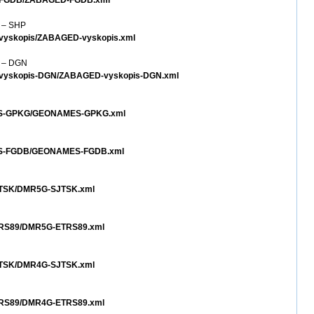
ED-FGDB/ZABAGED-FGDB.xml
e – SHP
-vyskopis/ZABAGED-vyskopis.xml
e – DGN
D-vyskopis-DGN/ZABAGED-vyskopis-DGN.xml
AMES-GPKG/GEONAMES-GPKG.xml
MES-FGDB/GEONAMES-FGDB.xml
SJTSK/DMR5G-SJTSK.xml
ETRS89/DMR5G-ETRS89.xml
SJTSK/DMR4G-SJTSK.xml
ETRS89/DMR4G-ETRS89.xml