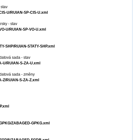
 stav
-CIS-U/RUIAN-SP-CIS-U.xml
rsky - stav
P-VO-U/RUIAN-SP-VO-U.xml
TATY-SHP/RUIAN-STATY-SHP.xml
datová sada - stav
ZA-U/RUIAN-S-ZA-U.xml
 datová sada - změny
ZA-Z/RUIAN-S-ZA-Z.xml
P.xml
ED-GPKG/ZABAGED-GPKG.xml