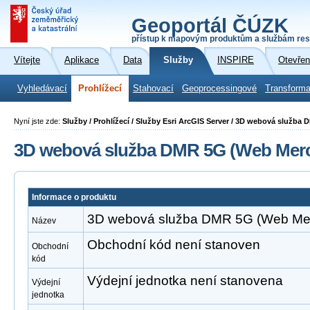
Geoportál ČÚZK
přístup k mapovým produktům a službám res
Vítejte
Aplikace
Data
Služby
INSPIRE
Otevřen
Vyhledávací
Prohlížecí
Stahovací
Geoprocessingové
Transforma
Nyní jste zde:
Služby / Prohlížecí / Služby Esri ArcGIS Server / 3D webová služba
3D webová služba DMR 5G (Web Merc
Informace o produktu
3D webová služba DMR 5G (Web Mer
Název
Obchodní kód není stanoven
Obchodní
kód
Výdejní jednotka není stanovena
Výdejní
jednotka