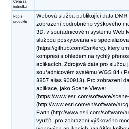
Cena za
jednotku
Webová služba publikující data DMR
Popis
produktu
zobrazení podrobného výškového mod
3D, v souřadnicovém systému Web Me
službou poskytována ve specializo
(https://github.com/Esri/lerc), který um
kompresi s ohledem na rychlý přenos
aplikacích. Zdrojová data pro službu 
souřadnicovém systému WGS 84 / P
3857 alias 900913). Pro zobrazení dat 
aplikace, jako Scene Viewer
(https://www.esri.com/software/scene
(http://www.esri.com/en/software/arcg
Earth (http://www.esri.com/software/a
využít i pro zobrazení výškového mod
webových aplikacích, využitím knihov