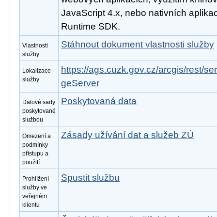
JavaScript 4.x, nebo nativních aplika
Runtime SDK.
Stáhnout dokument vlastnosti služby
Vlastnosti
služby
https://ags.cuzk.gov.cz/arcgis/rest/
Lokalizace
služby
geServer
Poskytovaná data
Datové sady
poskytované
službou
Zásady užívání dat a služeb ZÚ
Omezení a
podmínky
přístupu a
použití
Spustit službu
Prohlížení
služby ve
veřejném
klientu