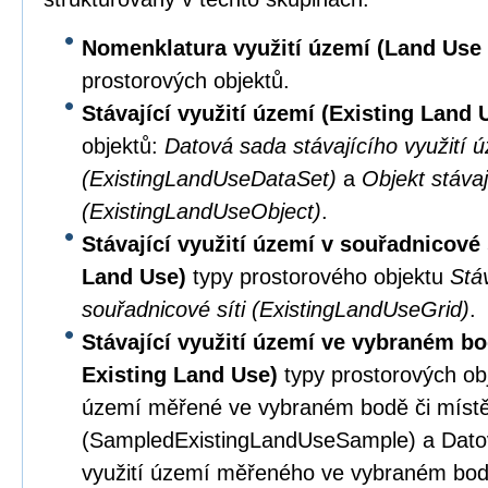
Nomenklatura využití území (Land Us
prostorových objektů.
Stávající využití území (Existing Land
objektů:
Datová sada stávajícího využití 
(ExistingLandUseDataSet)
a
Objekt stávaj
(ExistingLandUseObject)
.
Stávající využití území v souřadnicové 
Land Use)
typy prostorového objektu
Stáv
souřadnicové síti (ExistingLandUseGrid)
.
Stávající využití území ve vybraném b
Existing Land Use)
typy prostorových obj
území měřené ve vybraném bodě či míst
(SampledExistingLandUseSample) a Datov
využití území měřeného ve vybraném bod