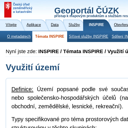
Geoportál ČÚZK
přístup k mapovým produktům a službám res
Vítejte
Aplikace
Data
Služby
INSPIRE
Otevřen
O metadatech
Témata INSPIRE
Síťové služby INSPIRE
Sdílení I
Nyní jste zde:
INSPIRE / Témata INSPIRE / Využití 
Využití území
Definice:
Území popsané podle své součas
nebo společensko-hospodářských účelů (na
obchodní, zemědělské, lesnické, rekreační).
Typy specifikované pro téma prostorových dat
strukturovány v těchto skupinách: