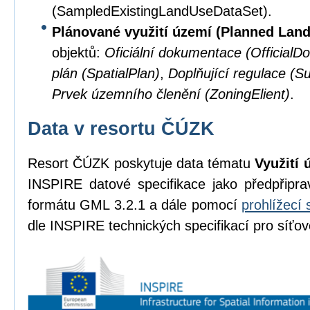
(SampledExistingLandUseDataSet).
Plánované využití území (Planned Lan
objektů:
Oficiální dokumentace (OfficialD
plán (SpatialPlan)
,
Doplňující regulace (S
Prvek územního členění (ZoningElient)
.
Data v resortu ČÚZK
Resort ČÚZK poskytuje data tématu
Využití 
INSPIRE datové specifikace jako předpřipr
formátu GML 3.2.1 a dále pomocí
prohlížecí 
dle INSPIRE technických specifikací pro síťov