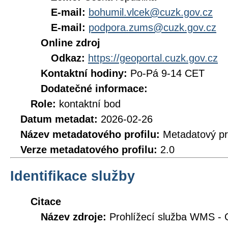
E-mail:
bohumil.vlcek@cuzk.gov.cz
E-mail:
podpora.zums@cuzk.gov.cz
Online zdroj
Odkaz:
https://geoportal.cuzk.gov.cz
Kontaktní hodiny:
Po-Pá 9-14 CET
Dodatečné informace:
Role:
kontaktní bod
Datum metadat:
2026-02-26
Název metadatového profilu:
Metadatový pr
Verze metadatového profilu:
2.0
Identifikace služby
Citace
Název zdroje:
Prohlížecí služba WMS - 