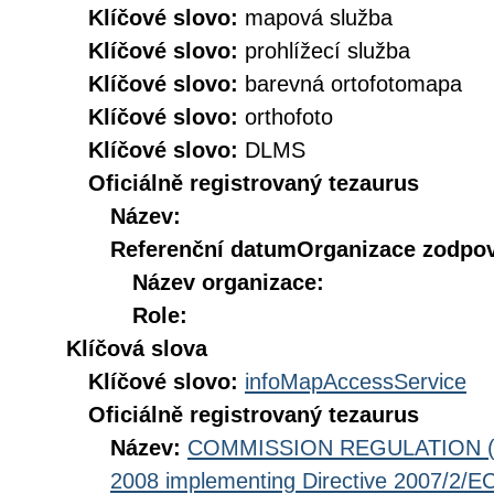
Klíčové slovo:
mapová služba
Klíčové slovo:
prohlížecí služba
Klíčové slovo:
barevná ortofotomapa
Klíčové slovo:
orthofoto
Klíčové slovo:
DLMS
Oficiálně registrovaný tezaurus
Název:
Referenční datum
Organizace zodpov
Název organizace:
Role:
Klíčová slova
Klíčové slovo:
infoMapAccessService
Oficiálně registrovaný tezaurus
Název:
COMMISSION REGULATION (EC
2008 implementing Directive 2007/2/EC