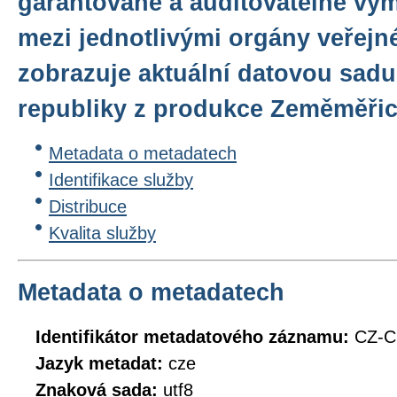
garantované a auditovatelné vý
mezi jednotlivými orgány veřejn
zobrazuje aktuální datovou sadu
republiky z produkce Zeměměři
Metadata o metadatech
Identifikace služby
Distribuce
Kvalita služby
Metadata o metadatech
Identifikátor metadatového záznamu:
CZ-
Jazyk metadat:
cze
Znaková sada:
utf8