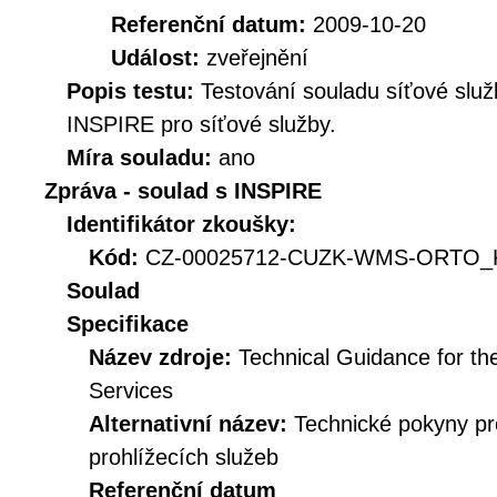
Referenční datum:
2009-10-20
Událost:
zveřejnění
Popis testu:
Testování souladu síťové služ
INSPIRE pro síťové služby.
Míra souladu:
ano
Zpráva - soulad s INSPIRE
Identifikátor zkoušky:
Kód:
CZ-00025712-CUZK-WMS-ORTO_KI
Soulad
Specifikace
Název zdroje:
Technical Guidance for t
Services
Alternativní název:
Technické pokyny p
prohlížecích služeb
Referenční datum