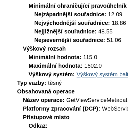
Minimální ohraničující pravoúhelník
Nejzápadnější souřadnice:
12.09
Nejvýchodnější souřadnice:
18.86
Nejjižnější souřadnice:
48.55
Nejsevernější souřadnice:
51.06
Výškový rozsah
Minimální hodnota:
115.0
Maximální hodnota:
1602.0
Výškový systém:
Výškový systém balt
Typ vazby:
těsný
Obsahovaná operace
Název operace:
GetViewServiceMetadat
Platformy zpracování (DCP):
WebServi
Přístupové místo
Odkaz: