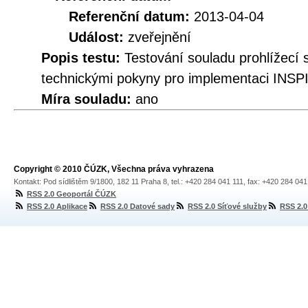
Referenční datum:
2013-04-04
Událost:
zveřejnění
Popis testu:
Testování souladu prohlíže
technickými pokyny pro implementaci INSPI
Míra souladu:
ano
Copyright © 2010 ČÚZK, Všechna práva vyhrazena
Kontakt: Pod sídlištěm 9/1800, 182 11 Praha 8, tel.: +420 284 041 111, fax: +420 284 04
RSS 2.0 Geoportál ČÚZK
RSS 2.0 Aplikace
RSS 2.0 Datové sady
RSS 2.0 Síťové služby
RSS 2.0