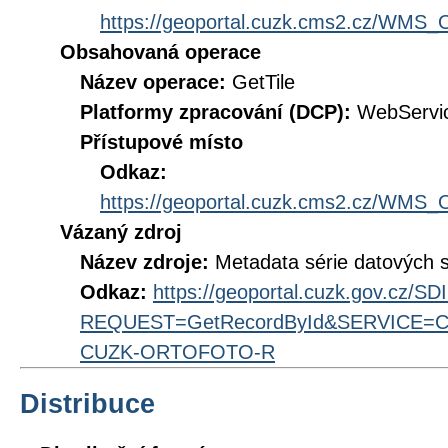
https://geoportal.cuzk.cms2.cz/WM
Obsahovaná operace
Název operace:
GetTile
Platformy zpracování (DCP):
WebServi
Přístupové místo
Odkaz:
https://geoportal.cuzk.cms2.cz/WM
Vázaný zdroj
Název zdroje:
Metadata série datových 
Odkaz:
https://geoportal.cuzk.gov.cz/S
REQUEST=GetRecordById&SERVICE=CS
CUZK-ORTOFOTO-R
Distribuce