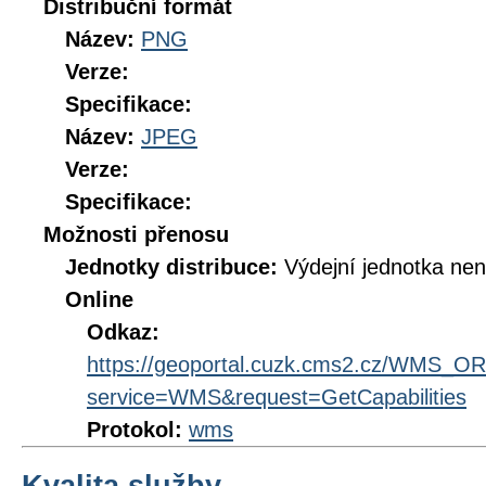
Distribuční formát
Název:
PNG
Verze:
Specifikace:
Název:
JPEG
Verze:
Specifikace:
Možnosti přenosu
Jednotky distribuce:
Výdejní jednotka ne
Online
Odkaz:
https://geoportal.cuzk.cms2.cz/WMS_
service=WMS&request=GetCapabilities
Protokol:
wms
Kvalita služby