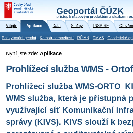
Geoportál ČÚZK
přístup k mapovým produktům a službám res
Vítejte
Aplikace
Data
Služby
INSPIRE
Otevřen
Poskytování geodat
Katastr nemovitostí
RÚIAN
DMVS
Geodetické ap
Nyní jste zde:
Aplikace
Prohlížecí služba WMS - Orto
Prohlížecí služba WMS-ORTO_KI
WMS služba, která je přístupná 
využívající síť Komunikační infr
správy (KIVS). KIVS slouží k be