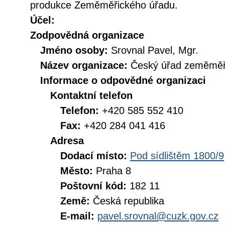
produkce Zeměměřického úřadu.
Účel:
Zodpovědná organizace
Jméno osoby:
Srovnal Pavel, Mgr.
Název organizace:
Český úřad zeměměři
Informace o odpovědné organizaci
Kontaktní telefon
Telefon:
+420 585 552 410
Fax:
+420 284 041 416
Adresa
Dodací místo:
Pod sídlištěm 1800/9
Město:
Praha 8
Poštovní kód:
182 11
Země:
Česká republika
E-mail:
pavel.srovnal@cuzk.gov.cz