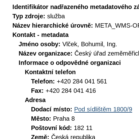
Identifikátor nadřazeného metadatového 
Typ zdroje:
služba
Název hierarchické úrovně:
META_WMS-OR
Kontakt - metadata
Jméno osoby:
Vlček, Bohumil, Ing.
Název organizace:
Český úřad zeměměřick
Informace o odpovědné organizaci
Kontaktní telefon
Telefon:
+420 284 041 561
Fax:
+420 284 041 416
Adresa
Dodací místo:
Pod sídlištěm 1800/9
Město:
Praha 8
Poštovní kód:
182 11
Země:
Česká republika