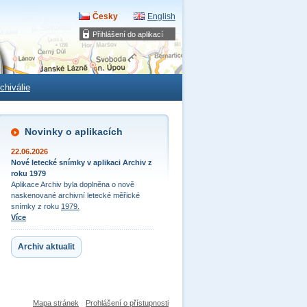
Česky
English
Přihlášení do aplikací
chiválie
Novinky o aplikacích
22.06.2026
Nové letecké snímky v aplikaci Archiv z
roku 1979
Aplikace Archiv byla doplněna o nově
naskenované archivní letecké měřické
snímky z roku
1979.
Více
Archiv aktualit
Mapa stránek
Prohlášení o přístupnosti