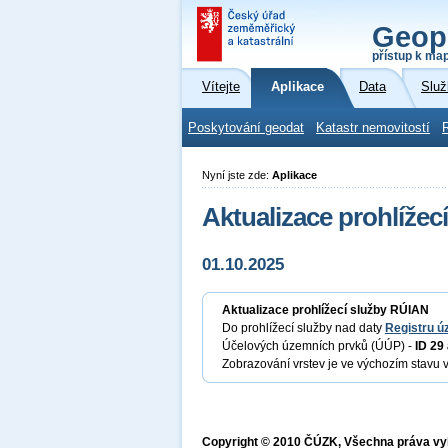
Geop
přístup k ma
Vítejte
Aplikace
Data
Služ
Poskytování geodat
Katastr nemovitostí
Nyní jste zde:
Aplikace
Aktualizace prohlížec
01.10.2025
Aktualizace prohlížecí služby RÚIAN
Do prohlížecí služby nad daty
Registru ú
Účelových územních prvků (ÚÚP) -
ID 29 
Zobrazování vrstev je ve výchozím stavu 
Copyright © 2010 ČÚZK, Všechna práva v