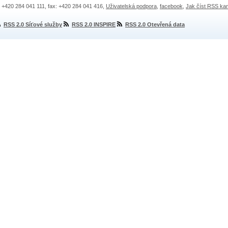
.: +420 284 041 111, fax: +420 284 041 416,
Uživatelská podpora
,
facebook
,
Jak číst RSS ka
RSS 2.0 Síťové služby
RSS 2.0 INSPIRE
RSS 2.0 Otevřená data