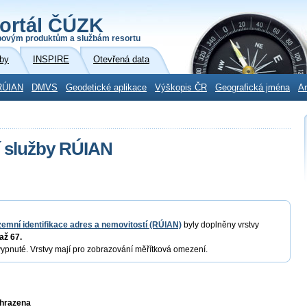
ortál ČÚZK
povým produktům a službám resortu
by
INSPIRE
Otevřená data
RÚIAN
DMVS
Geodetické aplikace
Výškopis ČR
Geografická jména
Ar
í služby RÚIAN
zemní identifikace adres a nemovitostí (RÚIAN)
byly doplněny vrstvy
až 67.
vypnuté. Vrstvy mají pro zobrazování měřítková omezení.
yhrazena